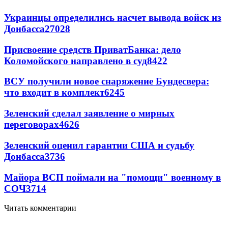
Украинцы определились насчет вывода войск из
Донбасса
27028
Присвоение средств ПриватБанка: дело
Коломойского направлено в суд
8422
ВСУ получили новое снаряжение Бундесвера:
что входит в комплект
6245
Зеленский сделал заявление о мирных
переговорах
4626
Зеленский оценил гарантии США и судьбу
Донбасса
3736
Майора ВСП поймали на "помощи" военному в
СОЧ
3714
Читать комментарии