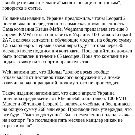
"вообще никакого желания" менять позицию по танкам", –
говорится в статье.
По данным издания, Украина предложила, чтобы Leopard 2
поставляла непосредственно германская промышленность.
Сама компания Krauss-Maffei Wegmann предлагала это еще 8
апреля. KMW готова поставить в Украину 100 танков Leopard
2A7, включая запчасти и обучающие модули, на общую сумму
1,55 млрд евро. Первые экземпляры будут готовы через 36
месяцев после подписания контракта. Последний танк должен
быть поставлен в течение 65 месяцев. Пока что компания не
подала заявку на экспорт в правительство.
Welt напоминает, что Шольц "долгое время вообще
отказывался от поставок тяжелого вооружения", а позже
озвучивал ряд оправданий, почему этого не происходит.
Также издание напоминает, что еще в апреле Украина
получила предложения от Rheinmetall о поставках 100 БМП
Marder и 88 танков Leopard 1, включая учебные и боеприпасы,
на общую сумму 268 млн евро. Производитель утверждал, что
все будет "быстро доступно". Была немедленно подана заявка
на экспорт, "но последние пять месяцев канцлер никак не
отреагировал".