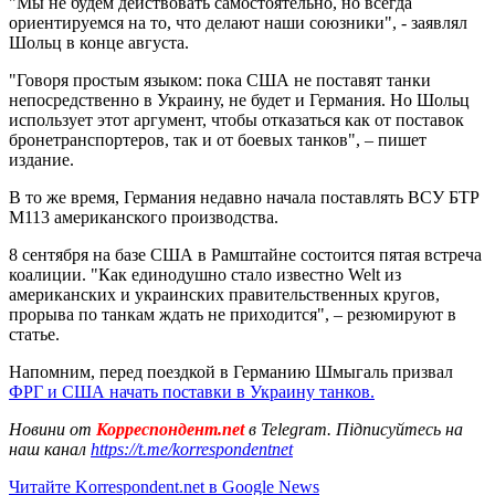
"Мы не будем действовать самостоятельно, но всегда
ориентируемся на то, что делают наши союзники", - заявлял
Шольц в конце августа.
"Говоря простым языком: пока США не поставят танки
непосредственно в Украину, не будет и Германия. Но Шольц
использует этот аргумент, чтобы отказаться как от поставок
бронетранспортеров, так и от боевых танков", – пишет
издание.
В то же время, Германия недавно начала поставлять ВСУ БТР
М113 американского производства.
8 сентября на базе США в Рамштайне состоится пятая встреча
коалиции. "Как единодушно стало известно Welt из
американских и украинских правительственных кругов,
прорыва по танкам ждать не приходится", – резюмируют в
статье.
Напомним, перед поездкой в Германию Шмыгаль призвал
ФРГ и США начать поставки в Украину танков.
Новини от
Корреспондент.net
в Telegram. Підписуйтесь на
наш канал
https://t.me/korrespondentnet
Читайте Korrespondent.net в Google News