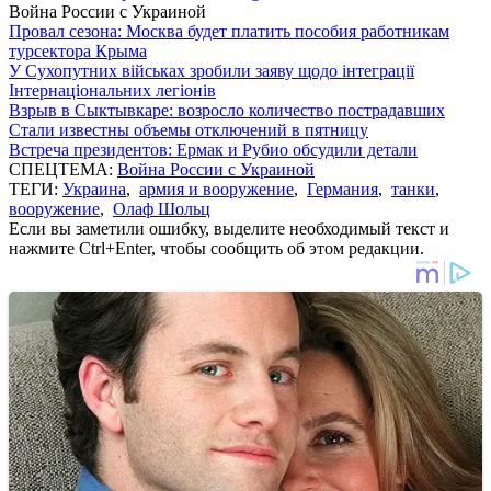
Война России с Украиной
Провал сезона: Москва будет платить пособия работникам
турсектора Крыма
У Сухопутних військах зробили заяву щодо інтеграції
Інтернаціональних легіонів
Взрыв в Сыктывкаре: возросло количество пострадавших
Стали известны объемы отключений в пятницу
Встреча президентов: Ермак и Рубио обсудили детали
СПЕЦТЕМА:
Война России с Украиной
ТЕГИ:
Украина
,
армия и вооружение
,
Германия
,
танки
,
вооружение
,
Олаф Шольц
Если вы заметили ошибку, выделите необходимый текст и
нажмите Ctrl+Enter, чтобы сообщить об этом редакции.