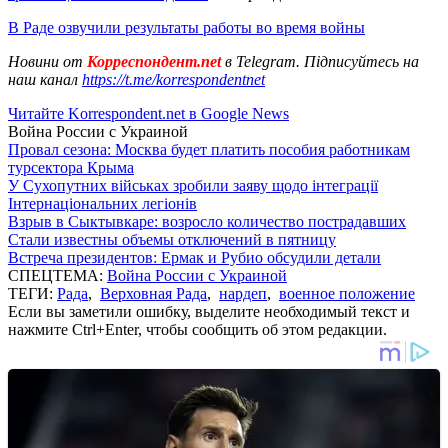
В Раде озвучили результаты работы во время войны
Новини от
Корреспондент.net
в Telegram. Підписуйтесь на
наш канал
https://t.me/korrespondentnet
Читайте Korrespondent.net в Google News
Война России с Украиной
Провал сезона: Москва будет платить пособия работникам
турсектора Крыма
У Сухопутних військах зробили заяву щодо інтеграції
Інтернаціональних легіонів
Взрыв в Сыктывкаре: возросло количество пострадавших
Стали известны объемы отключений в пятницу
Встреча президентов: Ермак и Рубио обсудили детали
СПЕЦТЕМА:
Война России с Украиной
ТЕГИ:
Рада
,
Верховная Рада
,
нардеп
,
военное положение
Если вы заметили ошибку, выделите необходимый текст и
нажмите Ctrl+Enter, чтобы сообщить об этом редакции.