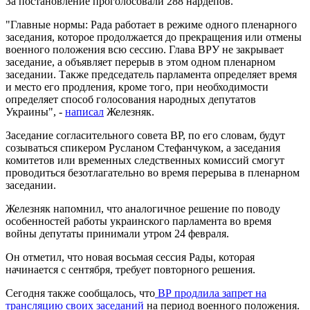
За постановление проголосовали 288 нардепов.
"Главные нормы: Рада работает в режиме одного пленарного
заседания, которое продолжается до прекращения или отмены
военного положения всю сессию. Глава ВРУ не закрывает
заседание, а объявляет перерыв в этом одном пленарном
заседании. Также председатель парламента определяет время
и место его продления, кроме того, при необходимости
определяет способ голосования народных депутатов
Украины", -
написал
Железняк.
Заседание согласительного совета ВР, по его словам, будут
созываться спикером Русланом Стефанчуком, а заседания
комитетов или временных следственных комиссий смогут
проводиться безотлагательно во время перерыва в пленарном
заседании.
Железняк напомнил, что аналогичное решение по поводу
особенностей работы украинского парламента во время
войны депутаты принимали утром 24 февраля.
Он отметил, что новая восьмая сессия Рады, которая
начинается с сентября, требует повторного решения.
Сегодня также сообщалось, что
ВР продлила запрет на
трансляцию своих заседаний
на период военного положения.