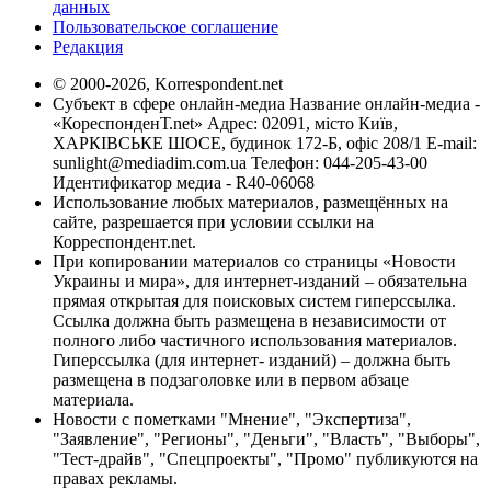
данных
Пользовательское соглашение
Редакция
© 2000-2026, Korrespondent.net
Субъект в сфере онлайн-медиа Название онлайн-медиа -
«КореспонденТ.net» Адрес: 02091, місто Київ,
ХАРКІВСЬКЕ ШОСЕ, будинок 172-Б, офіс 208/1 E-mail:
sunlight@mediadim.com.ua
Телефон: 044-205-43-00
Идентификатор медиа - R40-06068
Использование любых материалов, размещённых на
сайте, разрешается при условии ссылки на
Корреспондент.net.
При копировании материалов со страницы «Новости
Украины и мира», для интернет-изданий – обязательна
прямая открытая для поисковых систем гиперссылка.
Ссылка должна быть размещена в независимости от
полного либо частичного использования материалов.
Гиперссылка (для интернет- изданий) – должна быть
размещена в подзаголовке или в первом абзаце
материала.
Новости с пометками "Мнение", "Экспертиза",
"Заявление", "Регионы", "Деньги", "Власть", "Выборы",
"Тест-драйв", "Спецпроекты", "Промо" публикуются на
правах рекламы.