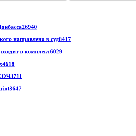
Донбасса
26940
кого направлено в суд
8417
 входит в комплект
6029
х
4618
 СОЧ
3711
riot
3647