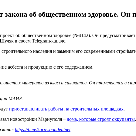
 закона об общественном здоровье. Он 
опроект об общественном здоровье (№4142). Он предусматривает 
Шуляк в своем Telegram-канале.
о строительного наследия и заменим его современными строймате
ние асбеста и продукцию с его содержанием.
олокнистых минералов из класса силикатов. Он применяется в 
ации МАИР.
будут
приостанавливать работы на строительных площадках
.
азал новостройки Мариуполя –
дома, которые строят оккупанты
.
ш канал
https://t.me/korrespondentnet