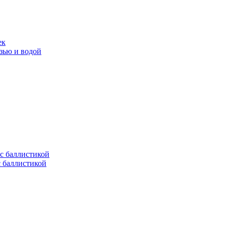
ек
язью и водой
с баллистикой