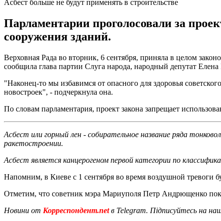
Асбест больше не будут применять в строительстве
Парламентарии проголосовали за проект
сооружения зданий.
Верховная Рада во вторник, 6 сентября, приняла в целом закон
сообщила глава партии Слуга народа, народный депутат Елена 
"Наконец-то мы избавимся от опасного для здоровья советског
новостроек", - подчеркнула она.
По словам парламентария, проект закона запрещает использова
Асбест или горный лен - собирательное название ряда тонков
ракетостроении.
Асбест является канцерогеном первой категории по классифик
Напомним, в Киеве с 1 сентября во время воздушной тревоги 
Отметим, что советник мэра Мариуполя Петр Андрющенко пок
Новини от
Корреспондент.net
в Telegram. Підписуйтесь на на