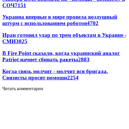
СОЧ
7151
Украина впервые в мире провела воздушный
штурм с использованием роботов
4702
Иран готовил удар по трем объектам в Украине -
СМИ
3025
В Fire Point сказали, когда украинский аналог
Patriot начнет сбивать ракеты
2883
Когда связь молчит - молчит вся бригада.
Связисты просят помощи
2254
Читать комментарии