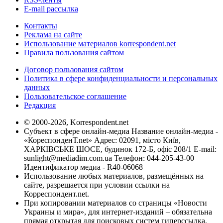
E-mail рассылка
Контакты
Реклама на сайте
Использование материалов korrespondent.net
Правила пользования сайтом
Договор пользования сайтом
Политика в сфере конфиденциальности и персональных
данных
Пользовательское соглашение
Редакция
© 2000-2026, Korrespondent.net
Субъект в сфере онлайн-медиа Название онлайн-медиа -
«КореспонденТ.net» Адрес: 02091, місто Київ,
ХАРКІВСЬКЕ ШОСЕ, будинок 172-Б, офіс 208/1 E-mail:
sunlight@mediadim.com.ua
Телефон: 044-205-43-00
Идентификатор медиа - R40-06068
Использование любых материалов, размещённых на
сайте, разрешается при условии ссылки на
Корреспондент.net.
При копировании материалов со страницы «Новости
Украины и мира», для интернет-изданий – обязательна
прямая открытая для поисковых систем гиперссылка.