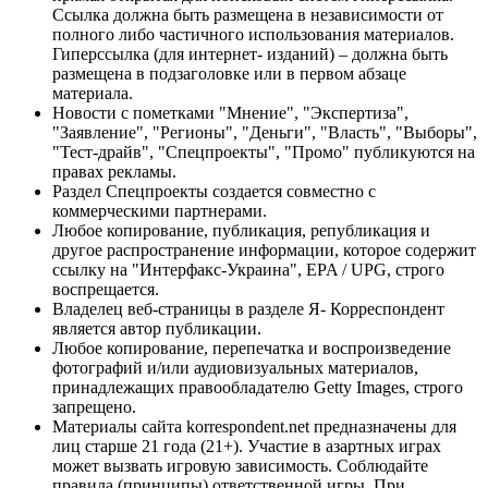
Ссылка должна быть размещена в независимости от
полного либо частичного использования материалов.
Гиперссылка (для интернет- изданий) – должна быть
размещена в подзаголовке или в первом абзаце
материала.
Новости с пометками "Мнение", "Экспертиза",
"Заявление", "Регионы", "Деньги", "Власть", "Выборы",
"Тест-драйв", "Спецпроекты", "Промо" публикуются на
правах рекламы.
Раздел Спецпроекты создается совместно с
коммерческими партнерами.
Любое копирование, публикация, републикация и
другое распространение информации, которое содержит
ссылку на "Интерфакс-Украина", EPA / UPG, строго
воспрещается.
Владелец веб-страницы в разделе Я- Корреспондент
является автор публикации.
Любое копирование, перепечатка и воспроизведение
фотографий и/или аудиовизуальных материалов,
принадлежащих правообладателю Getty Images, строго
запрещено.
Материалы сайта korrespondent.net предназначены для
лиц старше 21 года (21+). Участие в азартных играх
может вызвать игровую зависимость. Соблюдайте
правила (принципы) ответственной игры. При