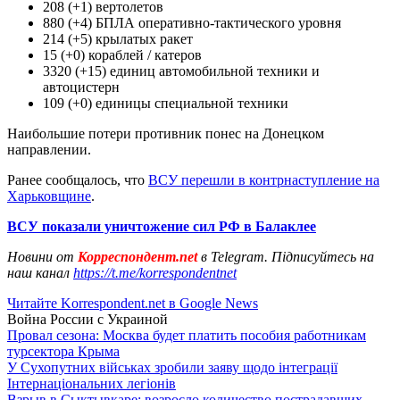
208 (+1) вертолетов
880 (+4) БПЛА оперативно-тактического уровня
214 (+5) крылатых ракет
15 (+0) кораблей / катеров
3320 (+15) единиц автомобильной техники и
автоцистерн
109 (+0) единицы специальной техники
Наибольшие потери противник понес на Донецком
направлении.
Ранее сообщалось, что
ВСУ перешли в контрнаступление на
Харьковщине
.
ВСУ показали уничтожение сил РФ в Балаклее
Новини от
Корреспондент.net
в Telegram. Підписуйтесь на
наш канал
https://t.me/korrespondentnet
Читайте Korrespondent.net в Google News
Война России с Украиной
Провал сезона: Москва будет платить пособия работникам
турсектора Крыма
У Сухопутних військах зробили заяву щодо інтеграції
Інтернаціональних легіонів
Взрыв в Сыктывкаре: возросло количество пострадавших