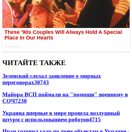
ЧИТАЙТЕ ТАКЖЕ
Зеленский сделал заявление о мирных
переговорах
30743
Майора ВСП поймали на "помощи" военному в
СОЧ
7230
Украина впервые в мире провела воздушный
штурм с использованием роботов
4715
Иран готовил удар по трем объектам в Украине -