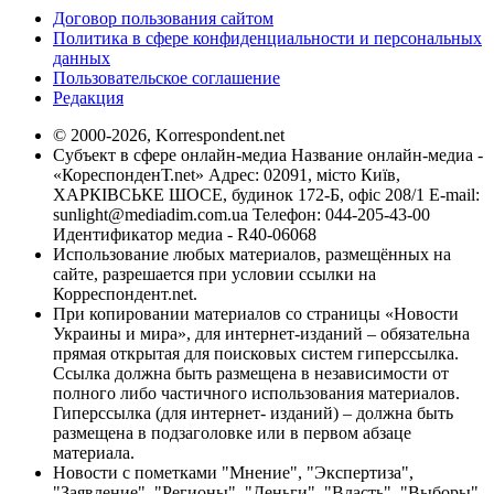
Договор пользования сайтом
Политика в сфере конфиденциальности и персональных
данных
Пользовательское соглашение
Редакция
© 2000-2026, Korrespondent.net
Субъект в сфере онлайн-медиа Название онлайн-медиа -
«КореспонденТ.net» Адрес: 02091, місто Київ,
ХАРКІВСЬКЕ ШОСЕ, будинок 172-Б, офіс 208/1 E-mail:
sunlight@mediadim.com.ua
Телефон: 044-205-43-00
Идентификатор медиа - R40-06068
Использование любых материалов, размещённых на
сайте, разрешается при условии ссылки на
Корреспондент.net.
При копировании материалов со страницы «Новости
Украины и мира», для интернет-изданий – обязательна
прямая открытая для поисковых систем гиперссылка.
Ссылка должна быть размещена в независимости от
полного либо частичного использования материалов.
Гиперссылка (для интернет- изданий) – должна быть
размещена в подзаголовке или в первом абзаце
материала.
Новости с пометками "Мнение", "Экспертиза",
"Заявление", "Регионы", "Деньги", "Власть", "Выборы",