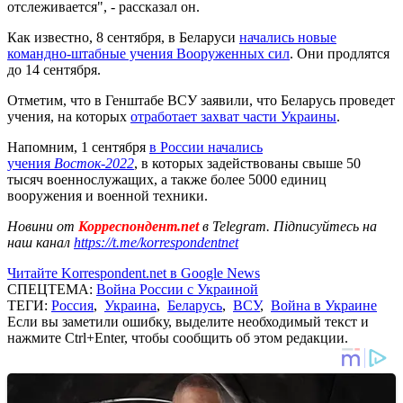
отслеживается", - рассказал он.
Как известно, 8 сентября, в Беларуси
начались новые
командно-штабные учения Вооруженных сил
. Они продлятся
до 14 сентября.
Отметим, что в Генштабе ВСУ заявили, что Беларусь проведет
учения, на которых
отработает захват части Украины
.
Напомним, 1 сентября
в России начались
учения
Восток-2022
, в которых задействованы свыше 50
тысяч военнослужащих, а также более 5000 единиц
вооружения и военной техники.
Новини от
Корреспондент.net
в Telegram. Підписуйтесь на
наш канал
https://t.me/korrespondentnet
Читайте Korrespondent.net в Google News
СПЕЦТЕМА:
Война России с Украиной
ТЕГИ:
Россия
,
Украина
,
Беларусь
,
ВСУ
,
Война в Украине
Если вы заметили ошибку, выделите необходимый текст и
нажмите Ctrl+Enter, чтобы сообщить об этом редакции.