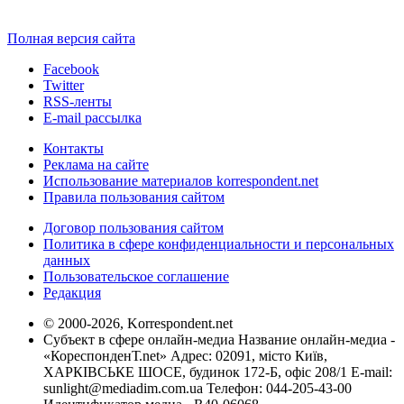
Полная версия сайта
Facebook
Twitter
RSS-ленты
E-mail рассылка
Контакты
Реклама на сайте
Использование материалов korrespondent.net
Правила пользования сайтом
Договор пользования сайтом
Политика в сфере конфиденциальности и персональных
данных
Пользовательское соглашение
Редакция
© 2000-2026, Korrespondent.net
Субъект в сфере онлайн-медиа Название онлайн-медиа -
«КореспонденТ.net» Адрес: 02091, місто Київ,
ХАРКІВСЬКЕ ШОСЕ, будинок 172-Б, офіс 208/1 E-mail:
sunlight@mediadim.com.ua
Телефон: 044-205-43-00