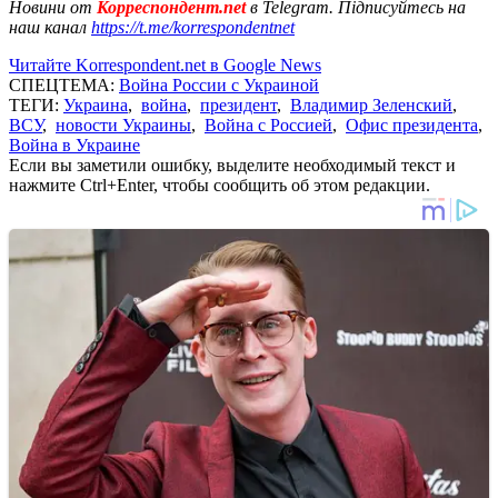
Новини от
Корреспондент.net
в Telegram. Підписуйтесь на
наш канал
https://t.me/korrespondentnet
Читайте Korrespondent.net в Google News
СПЕЦТЕМА:
Война России с Украиной
ТЕГИ:
Украина
,
война
,
президент
,
Владимир Зеленский
,
ВСУ
,
новости Украины
,
Война с Россией
,
Офис президента
,
Война в Украине
Если вы заметили ошибку, выделите необходимый текст и
нажмите Ctrl+Enter, чтобы сообщить об этом редакции.