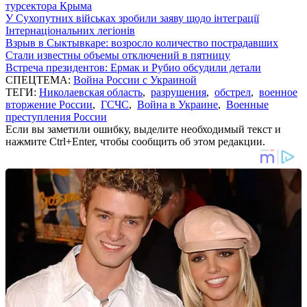
турсектора Крыма
У Сухопутних військах зробили заяву щодо інтеграції
Інтернаціональних легіонів
Взрыв в Сыктывкаре: возросло количество пострадавших
Стали известны объемы отключений в пятницу
Встреча президентов: Ермак и Рубио обсудили детали
СПЕЦТЕМА:
Война России с Украиной
ТЕГИ:
Николаевская область
,
разрушения
,
обстрел
,
военное
вторжение России
,
ГСЧС
,
Война в Украине
,
Военные
преступления России
Если вы заметили ошибку, выделите необходимый текст и
нажмите Ctrl+Enter, чтобы сообщить об этом редакции.