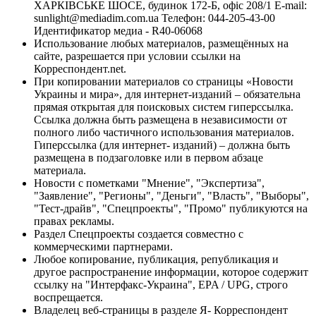
ХАРКІВСЬКЕ ШОСЕ, будинок 172-Б, офіс 208/1 E-mail:
sunlight@mediadim.com.ua
Телефон: 044-205-43-00
Идентификатор медиа - R40-06068
Использование любых материалов, размещённых на
сайте, разрешается при условии ссылки на
Корреспондент.net.
При копировании материалов со страницы «Новости
Украины и мира», для интернет-изданий – обязательна
прямая открытая для поисковых систем гиперссылка.
Ссылка должна быть размещена в независимости от
полного либо частичного использования материалов.
Гиперссылка (для интернет- изданий) – должна быть
размещена в подзаголовке или в первом абзаце
материала.
Новости с пометками "Мнение", "Экспертиза",
"Заявление", "Регионы", "Деньги", "Власть", "Выборы",
"Тест-драйв", "Спецпроекты", "Промо" публикуются на
правах рекламы.
Раздел Спецпроекты создается совместно с
коммерческими партнерами.
Любое копирование, публикация, републикация и
другое распространение информации, которое содержит
ссылку на "Интерфакс-Украина", EPA / UPG, строго
воспрещается.
Владелец веб-страницы в разделе Я- Корреспондент