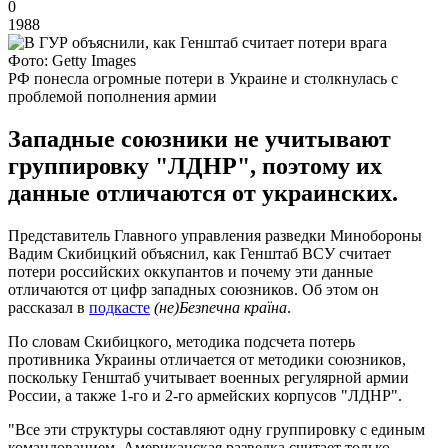
0
1988
Фото: Getty Images
РФ понесла огромные потери в Украине и столкнулась с
проблемой пополнения армии
Западные союзники не учитывают
группировку "ЛДНР", поэтому их
данные отличаются от украинских.
Представитель Главного управления разведки Минобороны
Вадим Скибицкий объяснил, как Генштаб ВСУ считает
потери российских оккупантов и почему эти данные
отличаются от цифр западных союзников. Об этом он
рассказал в
подкасте
(не)Безпечна країна
.
По словам Скибицкого, методика подсчета потерь
противника Украины отличается от методики союзников,
поскольку Генштаб учитывает военных регулярной армии
России, а также 1-го и 2-го армейских корпусов "ЛДНР".
"Все эти структуры составляют одну группировку с единым
командованием. Американская разведка считает только