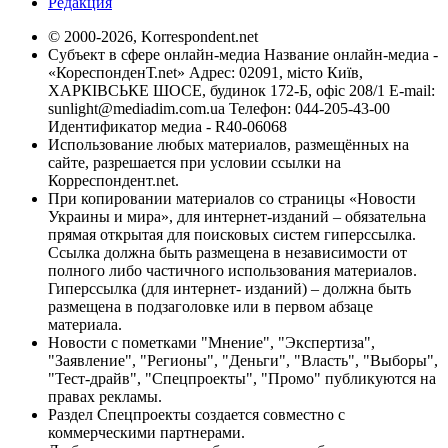
Редакция
© 2000-2026, Korrespondent.net
Субъект в сфере онлайн-медиа Название онлайн-медиа -
«КореспонденТ.net» Адрес: 02091, місто Київ,
ХАРКІВСЬКЕ ШОСЕ, будинок 172-Б, офіс 208/1 E-mail:
sunlight@mediadim.com.ua
Телефон: 044-205-43-00
Идентификатор медиа - R40-06068
Использование любых материалов, размещённых на
сайте, разрешается при условии ссылки на
Корреспондент.net.
При копировании материалов со страницы «Новости
Украины и мира», для интернет-изданий – обязательна
прямая открытая для поисковых систем гиперссылка.
Ссылка должна быть размещена в независимости от
полного либо частичного использования материалов.
Гиперссылка (для интернет- изданий) – должна быть
размещена в подзаголовке или в первом абзаце
материала.
Новости с пометками "Мнение", "Экспертиза",
"Заявление", "Регионы", "Деньги", "Власть", "Выборы",
"Тест-драйв", "Спецпроекты", "Промо" публикуются на
правах рекламы.
Раздел Спецпроекты создается совместно с
коммерческими партнерами.