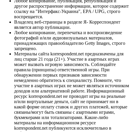
Любое копирование, публикация, републикация и
другое распространение информации, которое содержит
ссылку на "Интерфакс-Украина", EPA / UPG, строго
воспрещается.
Владелец веб-страницы в разделе Я- Корреспондент
является автор публикации.
Любое копирование, перепечатка и воспроизведение
фотографий и/или аудиовизуальных материалов,
принадлежащих правообладателю Getty Images, строго
запрещено.
Материалы сайта korrespondent.net предназначены для
лиц старше 21 года (21+). Участие в азартных играх
может вызвать игровую зависимость. Соблюдайте
правила (принципы) ответственной игры. При
обнаружении первых признаков зависимости
немедленно обратитесь к специалисту. Помните, что
участие в азартных играх не может являться источником
доходов или альтернативой работе. Информационный
ресурс korrespondent.net не проводит игры на реальные
и/или виртуальные деньги, сайт не принимает ни в
какой форме оплату ставок и других платежей, которые
связаны/могут быть связаны с азартными играми,
букмекерами или тотализаторами. Какие-либо
материалы на информационном ресурсе
korrespondent.net публикуются исключительно в