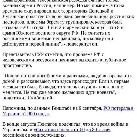
военных армии России, например. Но мы помним, что на
временно оккупированных территориях Донецкой и
Луганской областей было выдано около миллиона российских
паспортов, плюс мы берем ту группировку, которая была
создана с 2015 года - 1-й и 2-й армейский корпус - это 8-я
армия Южного военного округа РФ. Не считать их
российскими войсками неправильно, поскольку они
действуют в первой линии", - подчеркнул он.
Представитель ГУР отметил, что проблема РФ с
человеческими ресурсами начинает выходить в публичное
пространство.
"Пошли потери погибшими и ранеными, люди возвращаются
домой и рассказывают, что здесь происходит. Если в первые
месяцы это была бравада, то теперь ситуация постепенно
меняется. Не так уже много желающих идти воевать", -
подытожил Скибицкий.
Напомним, по данным Генштаба на 9 сентября,
РФ потеряла в
Украине 51 900 солдат
.
В конце августа Пентагон подсчитал, что во время войны в
Украине были
убиты или ранены от 60 до 80 тысяч
российских военнослужащих.