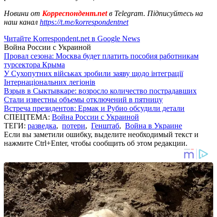
Новини от
Корреспондент.net
в Telegram. Підписуйтесь на
наш канал
https://t.me/korrespondentnet
Читайте Korrespondent.net в Google News
Война России с Украиной
Провал сезона: Москва будет платить пособия работникам
турсектора Крыма
У Сухопутних військах зробили заяву щодо інтеграції
Інтернаціональних легіонів
Взрыв в Сыктывкаре: возросло количество пострадавших
Стали известны объемы отключений в пятницу
Встреча президентов: Ермак и Рубио обсудили детали
СПЕЦТЕМА:
Война России с Украиной
ТЕГИ:
разведка
,
потери
,
Генштаб
,
Война в Украине
Если вы заметили ошибку, выделите необходимый текст и
нажмите Ctrl+Enter, чтобы сообщить об этом редакции.