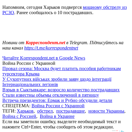
Напомним, сегодня Харьков подвергся
мощному обстрелу из
РСЗО
. Ранее сообщалось о 10 пострадавших.
Новини от
Корреспондент.net
в Telegram. Підписуйтесь на
наш канал
https://t.me/korrespondentnet
Читайте Korrespondent.net в Google News
Война России с Украиной
Провал сезона: Москва будет платить пособия работникам
турсектора Крыма
У Сухопутних військах зробили заяву щодо інтеграції
Інтернаціональних легіонів
Взрыв в Сыктывкаре: возросло количество пострадавших
Стали известны объемы отключений в пятницу
Встреча президентов: Ермак и Рубио обсудили детали
СПЕЦТЕМА:
Война России с Украиной
ТЕГИ:
Харьков
,
обстрел
,
пострадавшие
,
новости Украины
,
Война с Россией
,
Война в Украине
Если вы заметили ошибку, выделите необходимый текст и
нажмите Ctrl+Enter, чтобы сообщить об этом редакции.