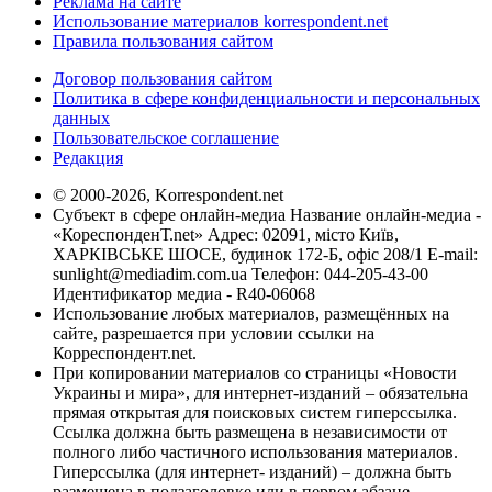
Реклама на сайте
Использование материалов korrespondent.net
Правила пользования сайтом
Договор пользования сайтом
Политика в сфере конфиденциальности и персональных
данных
Пользовательское соглашение
Редакция
© 2000-2026, Korrespondent.net
Субъект в сфере онлайн-медиа Название онлайн-медиа -
«КореспонденТ.net» Адрес: 02091, місто Київ,
ХАРКІВСЬКЕ ШОСЕ, будинок 172-Б, офіс 208/1 E-mail:
sunlight@mediadim.com.ua
Телефон: 044-205-43-00
Идентификатор медиа - R40-06068
Использование любых материалов, размещённых на
сайте, разрешается при условии ссылки на
Корреспондент.net.
При копировании материалов со страницы «Новости
Украины и мира», для интернет-изданий – обязательна
прямая открытая для поисковых систем гиперссылка.
Ссылка должна быть размещена в независимости от
полного либо частичного использования материалов.
Гиперссылка (для интернет- изданий) – должна быть
размещена в подзаголовке или в первом абзаце