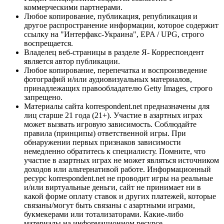
коммерческими партнерами.
Любое копирование, публикация, републикация и
другое распространение информации, которое содержит
ссылку на "Интерфакс-Украина", EPA / UPG, строго
воспрещается.
Владелец веб-страницы в разделе Я- Корреспондент
является автор публикации.
Любое копирование, перепечатка и воспроизведение
фотографий и/или аудиовизуальных материалов,
принадлежащих правообладателю Getty Images, строго
запрещено.
Материалы сайта korrespondent.net предназначены для
лиц старше 21 года (21+). Участие в азартных играх
может вызвать игровую зависимость. Соблюдайте
правила (принципы) ответственной игры. При
обнаружении первых признаков зависимости
немедленно обратитесь к специалисту. Помните, что
участие в азартных играх не может являться источником
доходов или альтернативой работе. Информационный
ресурс korrespondent.net не проводит игры на реальные
и/или виртуальные деньги, сайт не принимает ни в
какой форме оплату ставок и других платежей, которые
связаны/могут быть связаны с азартными играми,
букмекерами или тотализаторами. Какие-либо
материалы на информационном ресурсе