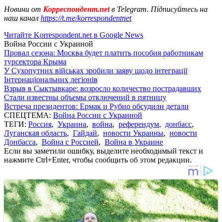
Новини от
Корреспондент.net
в Telegram. Підписуйтесь на
наш канал
https://t.me/korrespondentnet
Читайте Korrespondent.net в Google News
Война России с Украиной
Провал сезона: Москва будет платить пособия работникам
турсектора Крыма
У Сухопутних військах зробили заяву щодо інтеграції
Інтернаціональних легіонів
Взрыв в Сыктывкаре: возросло количество пострадавших
Стали известны объемы отключений в пятницу
Встреча президентов: Ермак и Рубио обсудили детали
СПЕЦТЕМА:
Война России с Украиной
ТЕГИ:
Россия
,
Украина
,
война
,
референдум
,
донбасс
,
Луганская область
,
Гайдай
,
новости Украины
,
новости
Донбасса
,
Война с Россией
,
Война в Украине
Если вы заметили ошибку, выделите необходимый текст и
нажмите Ctrl+Enter, чтобы сообщить об этом редакции.