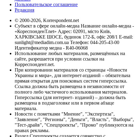
Пользовательское соглашение
Редакция
© 2000-2026, Korrespondent.net
Субъект в сфере онлайн-медиа Название онлайн-медиа -
«КореспонденТ.net» Адрес: 02091, місто Київ,
ХАРКІВСЬКЕ ШОСЕ, будинок 172-Б, офіс 208/1 E-mail:
sunlight@mediadim.com.ua
Телефон: 044-205-43-00
Идентификатор медиа - R40-06068
Использование любых материалов, размещённых на
сайте, разрешается при условии ссылки на
Корреспондент.net.
При копировании материалов со страницы «Новости
Украины и мира», для интернет-изданий – обязательна
прямая открытая для поисковых систем гиперссылка.
Ссылка должна быть размещена в независимости от
полного либо частичного использования материалов.
Гиперссылка (для интернет- изданий) – должна быть
размещена в подзаголовке или в первом абзаце
материала.
Новости с пометками "Мнение", "Экспертиза",
"Заявление", "Регионы", "Деньги", "Власть", "Выборы",
"Тест-драйв", "Спецпроекты", "Промо" публикуются на
правах рекламы.
Раздел Спецпроекты создается совместно с