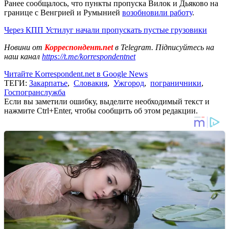
Ранее сообщалось, что пункты пропуска Вилок и Дьяково на
границе с Венгрией и Румынией
возобновили работу
.
Через КПП Устилуг начали пропускать пустые грузовики
Новини от
Корреспондент.net
в Telegram. Підписуйтесь на
наш канал
https://t.me/korrespondentnet
Читайте Korrespondent.net в Google News
ТЕГИ:
Закарпатье
,
Словакия
,
Ужгород
,
пограничники
,
Госпогранслужба
Если вы заметили ошибку, выделите необходимый текст и
нажмите Ctrl+Enter, чтобы сообщить об этом редакции.