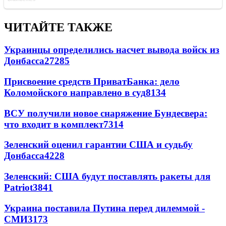
ЧИТАЙТЕ ТАКЖЕ
Украинцы определились насчет вывода войск из
Донбасса
27285
Присвоение средств ПриватБанка: дело
Коломойского направлено в суд
8134
ВСУ получили новое снаряжение Бундесвера:
что входит в комплект
7314
Зеленский оценил гарантии США и судьбу
Донбасса
4228
Зеленский: США будут поставлять ракеты для
Patriot
3841
Украина поставила Путина перед дилеммой -
СМИ
3173