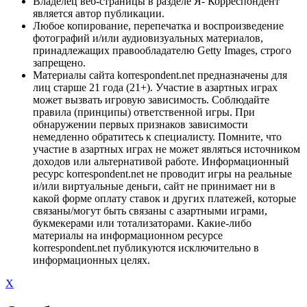
Владелец веб-страницы в разделе Я- Корреспондент
является автор публикации.
Любое копирование, перепечатка и воспроизведение
фотографий и/или аудиовизуальных материалов,
принадлежащих правообладателю Getty Images, строго
запрещено.
Материалы сайта korrespondent.net предназначены для
лиц старше 21 года (21+). Участие в азартных играх
может вызвать игровую зависимость. Соблюдайте
правила (принципы) ответственной игры. При
обнаружении первых признаков зависимости
немедленно обратитесь к специалисту. Помните, что
участие в азартных играх не может являться источником
доходов или альтернативой работе. Информационный
ресурс korrespondent.net не проводит игры на реальные
и/или виртуальные деньги, сайт не принимает ни в
какой форме оплату ставок и других платежей, которые
связаны/могут быть связаны с азартными играми,
букмекерами или тотализаторами. Какие-либо
материалы на информационном ресурсе
korrespondent.net публикуются исключительно в
информационных целях.
X