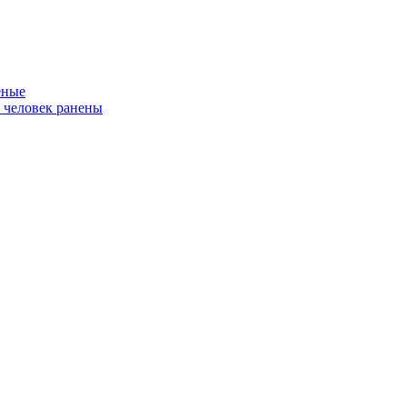
еные
ь человек ранены