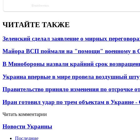
ЧИТАЙТЕ ТАКЖЕ
Зеленский сделал заявление о мирных переговора
Майора ВСП поймали на "помощи" военному в
В Минобороны назвали крайний срок возвращен
Украина впервые в мире провела воздушный шту
Правительство приняло изменения по отсрочке о
Иран готовил удар по трем объектам в Украине 
Читать комментарии
Новости Украины
Последние