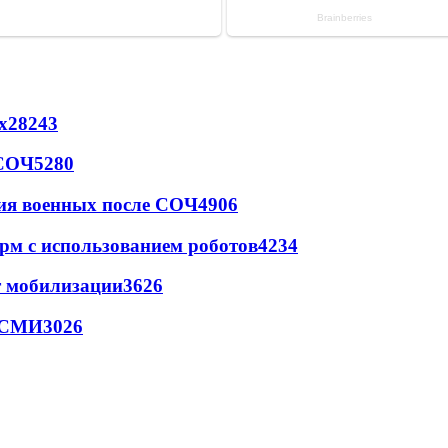
х
28243
 СОЧ
5280
ия военных после СОЧ
4906
рм с использованием роботов
4234
т мобилизации
3626
- СМИ
3026