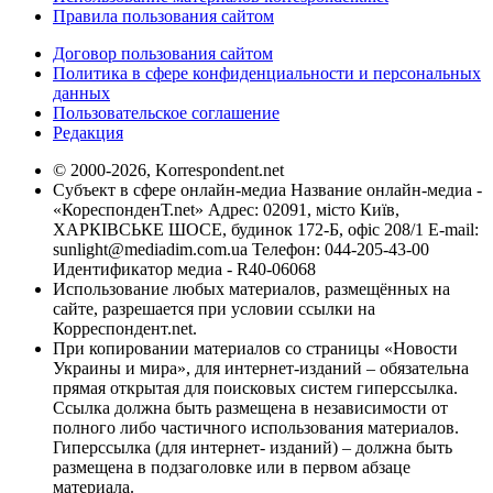
Правила пользования сайтом
Договор пользования сайтом
Политика в сфере конфиденциальности и персональных
данных
Пользовательское соглашение
Редакция
© 2000-2026, Korrespondent.net
Субъект в сфере онлайн-медиа Название онлайн-медиа -
«КореспонденТ.net» Адрес: 02091, місто Київ,
ХАРКІВСЬКЕ ШОСЕ, будинок 172-Б, офіс 208/1 E-mail:
sunlight@mediadim.com.ua
Телефон: 044-205-43-00
Идентификатор медиа - R40-06068
Использование любых материалов, размещённых на
сайте, разрешается при условии ссылки на
Корреспондент.net.
При копировании материалов со страницы «Новости
Украины и мира», для интернет-изданий – обязательна
прямая открытая для поисковых систем гиперссылка.
Ссылка должна быть размещена в независимости от
полного либо частичного использования материалов.
Гиперссылка (для интернет- изданий) – должна быть
размещена в подзаголовке или в первом абзаце
материала.