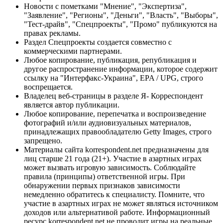
Новости с пометками "Мнение", "Экспертиза",
"Заявление", "Регионы", "Деньги", "Власть", "Выборы",
"Тест-драйв", "Спецпроекты", "Промо" публикуются на
правах рекламы.
Раздел Спецпроекты создается совместно с
коммерческими партнерами.
Любое копирование, публикация, републикация и
другое распространение информации, которое содержит
ссылку на "Интерфакс-Украина", EPA / UPG, строго
воспрещается.
Владелец веб-страницы в разделе Я- Корреспондент
является автор публикации.
Любое копирование, перепечатка и воспроизведение
фотографий и/или аудиовизуальных материалов,
принадлежащих правообладателю Getty Images, строго
запрещено.
Материалы сайта korrespondent.net предназначены для
лиц старше 21 года (21+). Участие в азартных играх
может вызвать игровую зависимость. Соблюдайте
правила (принципы) ответственной игры. При
обнаружении первых признаков зависимости
немедленно обратитесь к специалисту. Помните, что
участие в азартных играх не может являться источником
доходов или альтернативой работе. Информационный
ресурс korrespondent.net не проводит игры на реальные