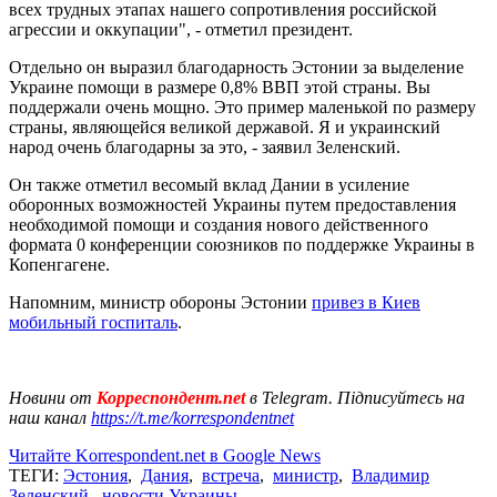
всех трудных этапах нашего сопротивления российской
агрессии и оккупации", - отметил президент.
Отдельно он выразил благодарность Эстонии за выделение
Украине помощи в размере 0,8% ВВП этой страны. Вы
поддержали очень мощно. Это пример маленькой по размеру
страны, являющейся великой державой. Я и украинский
народ очень благодарны за это, - заявил Зеленский.
Он также отметил весомый вклад Дании в усиление
оборонных возможностей Украины путем предоставления
необходимой помощи и создания нового действенного
формата 0 конференции союзников по поддержке Украины в
Копенгагене.
Напомним, министр обороны Эстонии
привез в Киев
мобильный госпиталь
.
Новини от
Корреспондент.net
в Telegram. Підписуйтесь на
наш канал
https://t.me/korrespondentnet
Читайте Korrespondent.net в Google News
ТЕГИ:
Эстония
,
Дания
,
встреча
,
министр
,
Владимир
Зеленский
,
новости Украины