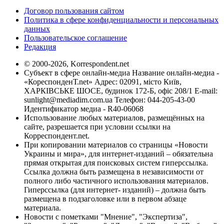
Договор пользования сайтом
Политика в сфере конфиденциальности и персональных
данных
Пользовательское соглашение
Редакция
© 2000-2026, Korrespondent.net
Субъект в сфере онлайн-медиа Название онлайн-медиа -
«КореспонденТ.net» Адрес: 02091, місто Київ,
ХАРКІВСЬКЕ ШОСЕ, будинок 172-Б, офіс 208/1 E-mail:
sunlight@mediadim.com.ua
Телефон: 044-205-43-00
Идентификатор медиа - R40-06068
Использование любых материалов, размещённых на
сайте, разрешается при условии ссылки на
Корреспондент.net.
При копировании материалов со страницы «Новости
Украины и мира», для интернет-изданий – обязательна
прямая открытая для поисковых систем гиперссылка.
Ссылка должна быть размещена в независимости от
полного либо частичного использования материалов.
Гиперссылка (для интернет- изданий) – должна быть
размещена в подзаголовке или в первом абзаце
материала.
Новости с пометками "Мнение", "Экспертиза",