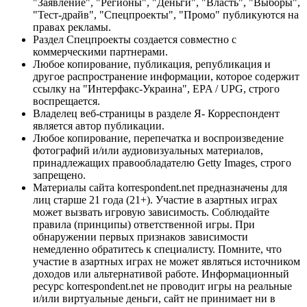
"Заявление", "Регионы", "Деньги", "Власть", "Выборы",
"Тест-драйв", "Спецпроекты", "Промо" публикуются на
правах рекламы.
Раздел Спецпроекты создается совместно с
коммерческими партнерами.
Любое копирование, публикация, републикация и
другое распространение информации, которое содержит
ссылку на "Интерфакс-Украина", EPA / UPG, строго
воспрещается.
Владелец веб-страницы в разделе Я- Корреспондент
является автор публикации.
Любое копирование, перепечатка и воспроизведение
фотографий и/или аудиовизуальных материалов,
принадлежащих правообладателю Getty Images, строго
запрещено.
Материалы сайта korrespondent.net предназначены для
лиц старше 21 года (21+). Участие в азартных играх
может вызвать игровую зависимость. Соблюдайте
правила (принципы) ответственной игры. При
обнаружении первых признаков зависимости
немедленно обратитесь к специалисту. Помните, что
участие в азартных играх не может являться источником
доходов или альтернативой работе. Информационный
ресурс korrespondent.net не проводит игры на реальные
и/или виртуальные деньги, сайт не принимает ни в