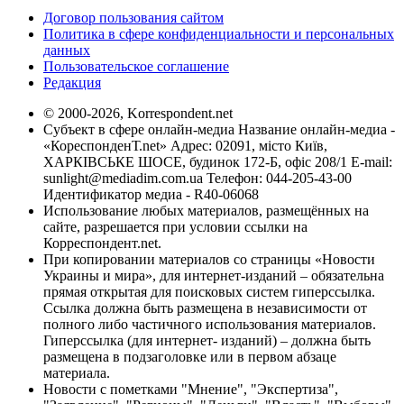
Договор пользования сайтом
Политика в сфере конфиденциальности и персональных
данных
Пользовательское соглашение
Редакция
© 2000-2026, Korrespondent.net
Субъект в сфере онлайн-медиа Название онлайн-медиа -
«КореспонденТ.net» Адрес: 02091, місто Київ,
ХАРКІВСЬКЕ ШОСЕ, будинок 172-Б, офіс 208/1 E-mail:
sunlight@mediadim.com.ua
Телефон: 044-205-43-00
Идентификатор медиа - R40-06068
Использование любых материалов, размещённых на
сайте, разрешается при условии ссылки на
Корреспондент.net.
При копировании материалов со страницы «Новости
Украины и мира», для интернет-изданий – обязательна
прямая открытая для поисковых систем гиперссылка.
Ссылка должна быть размещена в независимости от
полного либо частичного использования материалов.
Гиперссылка (для интернет- изданий) – должна быть
размещена в подзаголовке или в первом абзаце
материала.
Новости с пометками "Мнение", "Экспертиза",