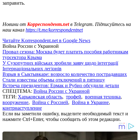
заправить.
Новини от
Корреспондент.net
в Telegram. Підписуйтесь на
наш канал
https://t.me/korrespondentnet
Читайте Korrespondent.net в Google News
Война России с Украиной
Провал сезона: Москва будет платить пособия работникам
турсектора Крыма
У Сухопутних військах зробили заяву щодо інтеграції
Інтернаціональних легіонів
Взрыв в Сыктывкаре: возросло количество пострадавших
Стали известны объемы отключений в пятницу
Встреча президентов: Ермак и Рубио обсудили детали
СПЕЦТЕМА:
Война России с Украиной
ТЕГИ:
Харьковская область
,
трофей
,
военная техника
,
вооружение
,
Война с Россией
,
Война в Украине
,
контрнаступление
Если вы заметили ошибку, выделите необходимый текст и
нажмите Ctrl+Enter, чтобы сообщить об этом редакции.