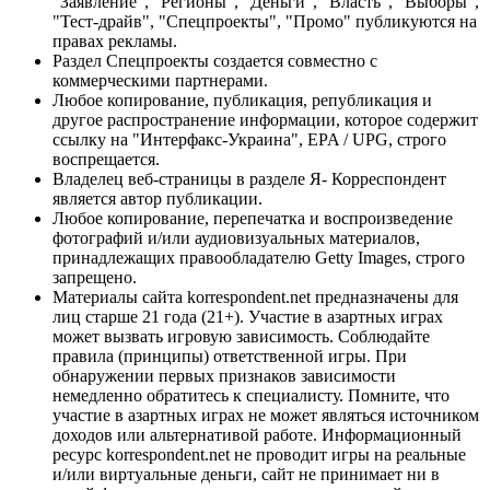
"Заявление", "Регионы", "Деньги", "Власть", "Выборы",
"Тест-драйв", "Спецпроекты", "Промо" публикуются на
правах рекламы.
Раздел Спецпроекты создается совместно с
коммерческими партнерами.
Любое копирование, публикация, републикация и
другое распространение информации, которое содержит
ссылку на "Интерфакс-Украина", EPA / UPG, строго
воспрещается.
Владелец веб-страницы в разделе Я- Корреспондент
является автор публикации.
Любое копирование, перепечатка и воспроизведение
фотографий и/или аудиовизуальных материалов,
принадлежащих правообладателю Getty Images, строго
запрещено.
Материалы сайта korrespondent.net предназначены для
лиц старше 21 года (21+). Участие в азартных играх
может вызвать игровую зависимость. Соблюдайте
правила (принципы) ответственной игры. При
обнаружении первых признаков зависимости
немедленно обратитесь к специалисту. Помните, что
участие в азартных играх не может являться источником
доходов или альтернативой работе. Информационный
ресурс korrespondent.net не проводит игры на реальные
и/или виртуальные деньги, сайт не принимает ни в