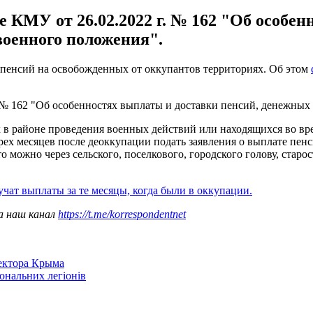
 КМУ от 26.02.2022 г. № 162 "Об особен
военного положения".
 пенсий на освобожденных от оккупантов территориях. Об этом
 № 162 "Об особенностях выплаты и доставки пенсий, денежных
 в районе проведения военных действий или находящихся во в
рех месяцев после деоккупации подать заявления о выплате пе
можно через сельского, поселкового, городского голову, старос
чат выплаты за те месяцы, когда были в оккупации.
а наш канал
https://t.me/korrespondentnet
сектора Крыма
іональних легіонів