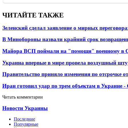
ЧИТАЙТЕ ТАКЖЕ
Зеленский сделал заявление о мирных переговора
В Минобороны назвали крайний срок возвращен
Майора ВСП поймали на "помощи" военному в
Украина впервые в мире провела воздушный шту
Правительство приняло изменения по отсрочке о
Иран готовил удар по трем объектам в Украине 
Читать комментарии
Новости Украины
Последние
Популярные