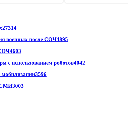
х
27314
ия военных после СОЧ
4895
 СОЧ
4603
рм с использованием роботов
4042
т мобилизации
3596
- СМИ
3003