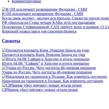
Комментируемые
В ОП исключают возвращение Федорова - СМИ
Когда связь молчит - молчит вся бригада. Связисты просят по
РФ сбросила на Сумы четыре КАБа: есть пострадавшие
Подозрение Стефанишиной: САП требует залог в размере 13,3 
Корецкий назвал шаги для спасения бизнеса
Сюжеты
Пытаются взломать Киев. Реакция Запада на удар
Итоги 04.08: "Сафари" в Херсоне и итоги операции
Удары по России. Чего достигла 40-дневная операция
Нападения на украинцев в Польше. Как изменить ситуацию
СВЧшник убил девушку: новые детали резни