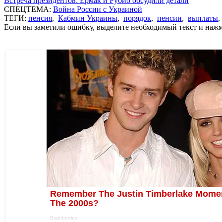
Встреча президентов: Ермак и Рубио обсудили детали
СПЕЦТЕМА:
Война России с Украиной
ТЕГИ:
пенсия
,
Кабмин Украины
,
порядок
,
пенсии
,
выплаты
Если вы заметили ошибку, выделите необходимый текст и нажми