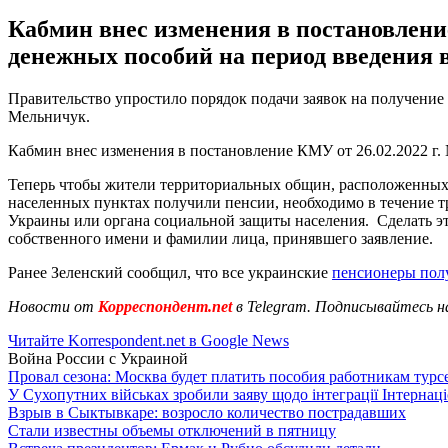
Кабмин внес изменения в постановление
денежных пособий на период введения 
Правительство упростило порядок подачи заявок на получение
Мельничук.
Кабмин внес изменения в постановление КМУ от 26.02.2022 г.
Теперь чтобы жители территориальных общин, расположенных
населенных пунктах получили пенсии, необходимо в течение т
Украины или органа социальной защиты населения. Сделать это 
собственного имени и фамилии лица, принявшего заявление.
Ранее Зеленский сообщил, что все украинские
пенсионеры полу
Новости от
Корреспондент.net
в Telegram. Подписывайтесь н
Читайте Korrespondent.net в Google News
Война России с Украиной
Провал сезона: Москва будет платить пособия работникам тур
У Сухопутних військах зробили заяву щодо інтеграції Інтернац
Взрыв в Сыктывкаре: возросло количество пострадавших
Стали известны объемы отключений в пятницу