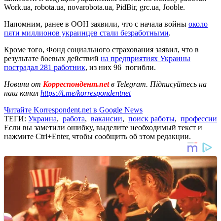
Work.ua, robota.ua, novarobota.ua, PidBir, grc.ua, Jooble.
Напомним, ранее в ООН заявили, что с начала войны
около
пяти миллионов украинцев стали безработными
.
Кроме того, Фонд социального страхования заявил, что в
результате боевых действий
на предприятиях Украины
пострадал 281 работник
, из них 96 погибли.
Новини от
Корреспондент.net
в Telegram. Підписуйтесь на
наш канал
https://t.me/korrespondentnet
Читайте Korrespondent.net в Google News
ТЕГИ:
Украина
,
работа
,
вакансии
,
поиск работы
,
профессии
Если вы заметили ошибку, выделите необходимый текст и
нажмите Ctrl+Enter, чтобы сообщить об этом редакции.