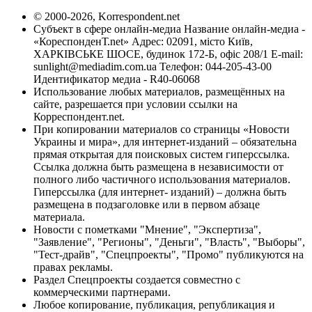
© 2000-2026, Korrespondent.net
Субъект в сфере онлайн-медиа Название онлайн-медиа -
«КореспонденТ.net» Адрес: 02091, місто Київ,
ХАРКІВСЬКЕ ШОСЕ, будинок 172-Б, офіс 208/1 E-mail:
sunlight@mediadim.com.ua
Телефон: 044-205-43-00
Идентификатор медиа - R40-06068
Использование любых материалов, размещённых на
сайте, разрешается при условии ссылки на
Корреспондент.net.
При копировании материалов со страницы «Новости
Украины и мира», для интернет-изданий – обязательна
прямая открытая для поисковых систем гиперссылка.
Ссылка должна быть размещена в независимости от
полного либо частичного использования материалов.
Гиперссылка (для интернет- изданий) – должна быть
размещена в подзаголовке или в первом абзаце
материала.
Новости с пометками "Мнение", "Экспертиза",
"Заявление", "Регионы", "Деньги", "Власть", "Выборы",
"Тест-драйв", "Спецпроекты", "Промо" публикуются на
правах рекламы.
Раздел Спецпроекты создается совместно с
коммерческими партнерами.
Любое копирование, публикация, републикация и