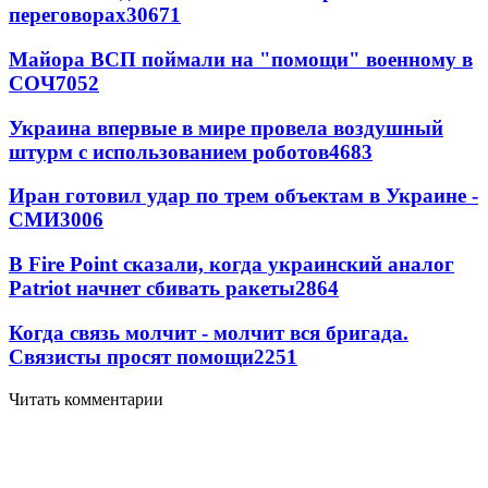
переговорах
30671
Майора ВСП поймали на "помощи" военному в
СОЧ
7052
Украина впервые в мире провела воздушный
штурм с использованием роботов
4683
Иран готовил удар по трем объектам в Украине -
СМИ
3006
В Fire Point сказали, когда украинский аналог
Patriot начнет сбивать ракеты
2864
Когда связь молчит - молчит вся бригада.
Связисты просят помощи
2251
Читать комментарии