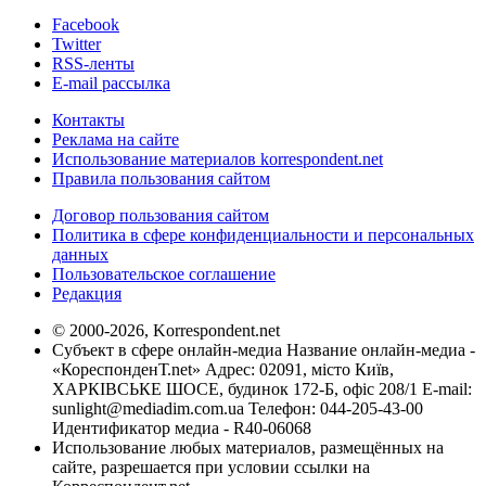
Facebook
Twitter
RSS-ленты
E-mail рассылка
Контакты
Реклама на сайте
Использование материалов korrespondent.net
Правила пользования сайтом
Договор пользования сайтом
Политика в сфере конфиденциальности и персональных
данных
Пользовательское соглашение
Редакция
© 2000-2026, Korrespondent.net
Субъект в сфере онлайн-медиа Название онлайн-медиа -
«КореспонденТ.net» Адрес: 02091, місто Київ,
ХАРКІВСЬКЕ ШОСЕ, будинок 172-Б, офіс 208/1 E-mail:
sunlight@mediadim.com.ua
Телефон: 044-205-43-00
Идентификатор медиа - R40-06068
Использование любых материалов, размещённых на
сайте, разрешается при условии ссылки на