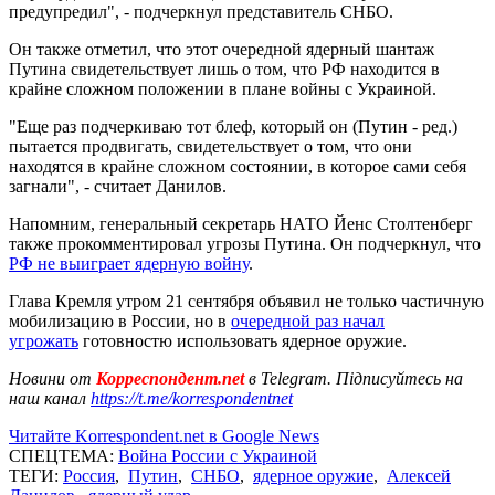
предупредил", - подчеркнул представитель СНБО.
Он также отметил, что этот очередной ядерный шантаж
Путина свидетельствует лишь о том, что РФ находится в
крайне сложном положении в плане войны с Украиной.
"Еще раз подчеркиваю тот блеф, который он (Путин - ред.)
пытается продвигать, свидетельствует о том, что они
находятся в крайне сложном состоянии, в которое сами себя
загнали", - считает Данилов.
Напомним, генеральный секретарь НАТО Йенс Столтенберг
также прокомментировал угрозы Путина. Он подчеркнул, что
РФ не выиграет ядерную войну
.
Глава Кремля утром 21 сентября объявил не только частичную
мобилизацию в России, но в
очередной раз начал
угрожать
готовностю использовать ядерное оружие.
Новини от
Корреспондент.net
в Telegram. Підписуйтесь на
наш канал
https://t.me/korrespondentnet
Читайте Korrespondent.net в Google News
СПЕЦТЕМА:
Война России с Украиной
ТЕГИ:
Россия
,
Путин
,
СНБО
,
ядерное оружие
,
Алексей