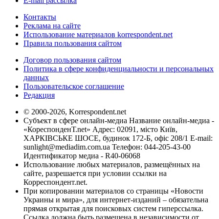
E-mail рассылка
Контакты
Реклама на сайте
Использование материалов korrespondent.net
Правила пользования сайтом
Договор пользования сайтом
Политика в сфере конфиденциальности и персональных
данных
Пользовательское соглашение
Редакция
© 2000-2026, Korrespondent.net
Субъект в сфере онлайн-медиа Название онлайн-медиа -
«КореспонденТ.net» Адрес: 02091, місто Київ,
ХАРКІВСЬКЕ ШОСЕ, будинок 172-Б, офіс 208/1 E-mail:
sunlight@mediadim.com.ua
Телефон: 044-205-43-00
Идентификатор медиа - R40-06068
Использование любых материалов, размещённых на
сайте, разрешается при условии ссылки на
Корреспондент.net.
При копировании материалов со страницы «Новости
Украины и мира», для интернет-изданий – обязательна
прямая открытая для поисковых систем гиперссылка.
Ссылка должна быть размещена в независимости от