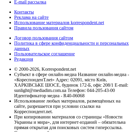
E-mail рассылка
Контакты
Реклама на сайте
Использование материалов korrespondent.net
Правила пользования сайтом
Договор пользования сайтом
Политика в сфере конфиденциальности и персональных
данных
Пользовательское соглашение
Редакция
© 2000-2026, Korrespondent.net
Субъект в сфере онлайн-медиа Название онлайн-медиа -
«КореспонденТ.net» Адрес: 02091, місто Київ,
ХАРКІВСЬКЕ ШОСЕ, будинок 172-Б, офіс 208/1 E-mail:
sunlight@mediadim.com.ua
Телефон: 044-205-43-00
Идентификатор медиа - R40-06068
Использование любых материалов, размещённых на
сайте, разрешается при условии ссылки на
Корреспондент.net.
При копировании материалов со страницы «Новости
Украины и мира», для интернет-изданий – обязательна
прямая открытая для поисковых систем гиперссылка.