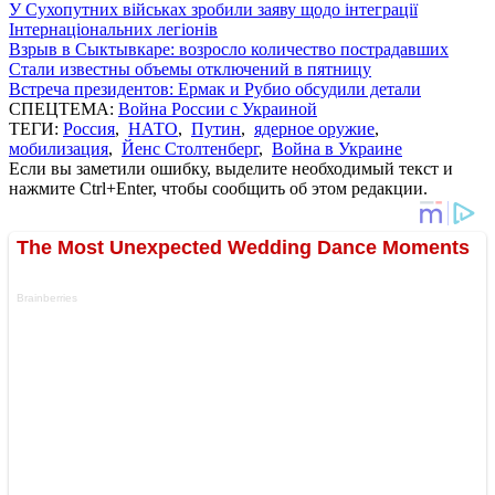
У Сухопутних військах зробили заяву щодо інтеграції
Інтернаціональних легіонів
Взрыв в Сыктывкаре: возросло количество пострадавших
Стали известны объемы отключений в пятницу
Встреча президентов: Ермак и Рубио обсудили детали
СПЕЦТЕМА:
Война России с Украиной
ТЕГИ:
Россия
,
НАТО
,
Путин
,
ядерное оружие
,
мобилизация
,
Йенс Столтенберг
,
Война в Украине
Если вы заметили ошибку, выделите необходимый текст и
нажмите Ctrl+Enter, чтобы сообщить об этом редакции.