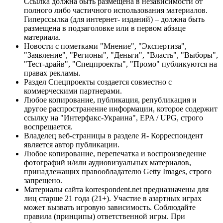
Ссылка должна быть размещена в независимости от
полного либо частичного использования материалов.
Гиперссылка (для интернет- изданий) – должна быть
размещена в подзаголовке или в первом абзаце
материала.
Новости с пометками "Мнение", "Экспертиза",
"Заявление", "Регионы", "Деньги", "Власть", "Выборы",
"Тест-драйв", "Спецпроекты", "Промо" публикуются на
правах рекламы.
Раздел Спецпроекты создается совместно с
коммерческими партнерами.
Любое копирование, публикация, републикация и
другое распространение информации, которое содержит
ссылку на "Интерфакс-Украина", EPA / UPG, строго
воспрещается.
Владелец веб-страницы в разделе Я- Корреспондент
является автор публикации.
Любое копирование, перепечатка и воспроизведение
фотографий и/или аудиовизуальных материалов,
принадлежащих правообладателю Getty Images, строго
запрещено.
Материалы сайта korrespondent.net предназначены для
лиц старше 21 года (21+). Участие в азартных играх
может вызвать игровую зависимость. Соблюдайте
правила (принципы) ответственной игры. При