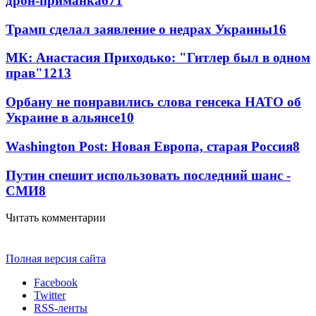
дрон-приманка
671
Трамп сделал заявление о недрах Украины
16
МК: Анастасия Приходько: "Гитлер был в одном
прав"
12
13
Орбану не понравились слова генсека НАТО об
Украине в альянсе
10
Washington Post: Новая Европа, старая Россия
8
Путин спешит использовать последний шанс -
СМИ
8
Читать комментарии
Полная версия сайта
Facebook
Twitter
RSS-ленты