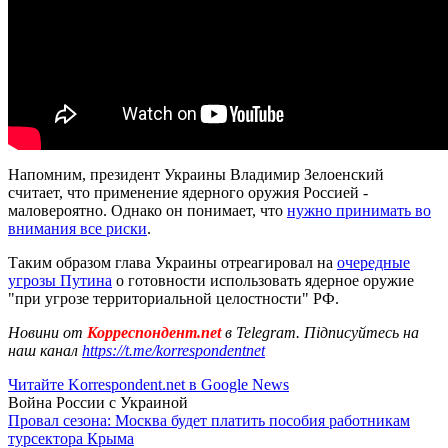
Напомним, президент Украины Владимир Зелоенский
считает, что применение ядерного оружия Россией -
маловероятно. Однако он понимает, что
нужно принимать во
внимания все риски
.
Таким образом глава Украины отреагировал на
очередные
угрозы Путина
о готовности использовать ядерное оружие
"при угрозе территориальной целостности" РФ.
Новини от
Корреспондент.net
в Telegram. Підписуйтесь на
наш канал
https://t.me/korrespondentnet
Читайте Korrespondent.net в Google News
Война России с Украиной
Провал сезона: Москва будет платить пособия работникам
турсектора Крыма