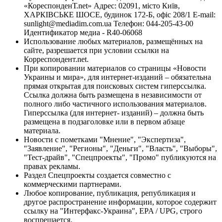
«КореспонденТ.net» Адрес: 02091, місто Київ,
ХАРКІВСЬКЕ ШОСЕ, будинок 172-Б, офіс 208/1 E-mail:
sunlight@mediadim.com.ua
Телефон: 044-205-43-00
Идентификатор медиа - R40-06068
Использование любых материалов, размещённых на
сайте, разрешается при условии ссылки на
Корреспондент.net.
При копировании материалов со страницы «Новости
Украины и мира», для интернет-изданий – обязательна
прямая открытая для поисковых систем гиперссылка.
Ссылка должна быть размещена в независимости от
полного либо частичного использования материалов.
Гиперссылка (для интернет- изданий) – должна быть
размещена в подзаголовке или в первом абзаце
материала.
Новости с пометками "Мнение", "Экспертиза",
"Заявление", "Регионы", "Деньги", "Власть", "Выборы",
"Тест-драйв", "Спецпроекты", "Промо" публикуются на
правах рекламы.
Раздел Спецпроекты создается совместно с
коммерческими партнерами.
Любое копирование, публикация, републикация и
другое распространение информации, которое содержит
ссылку на "Интерфакс-Украина", EPA / UPG, строго
воспрещается.