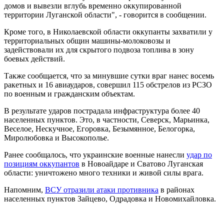
домов и вывезли вглубь временно оккупированной
территории Луганской области", - говорится в сообщении.
Кроме того, в Николаевской области оккупанты захватили у
территориальных общин машины-молоковозы и
задействовали их для скрытого подвоза топлива в зону
боевых действий.
Также сообщается, что за минувшие сутки враг нанес восемь
ракетных и 16 авиаударов, совершил 115 обстрелов из РСЗО
по военным и гражданским объектам.
В результате ударов пострадала инфраструктура более 40
населенных пунктов. Это, в частности, Северск, Марьинка,
Веселое, Нескучное, Егоровка, Безымянное, Белогорка,
Миролюбовка и Высокополье.
Ранее сообщалось, что украинские военные нанесли
удар по
позициям оккупантов
в Новоайдаре и Сватово Луганская
области: уничтожено много техники и живой силы врага.
Напомним,
ВСУ отразили атаки противника
в районах
населенных пунктов Зайцево, Одрадовка и Новомихайловка.