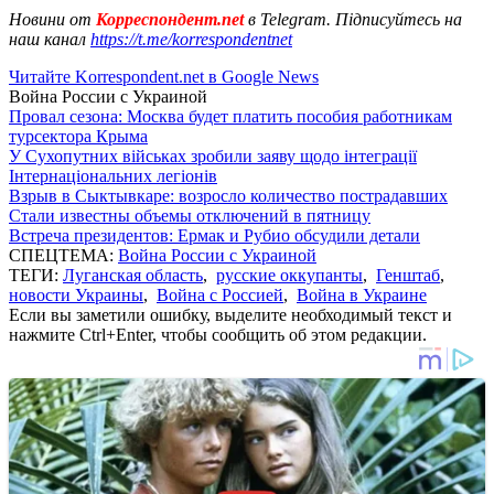
Новини от
Корреспондент.net
в Telegram. Підписуйтесь на
наш канал
https://t.me/korrespondentnet
Читайте Korrespondent.net в Google News
Война России с Украиной
Провал сезона: Москва будет платить пособия работникам
турсектора Крыма
У Сухопутних військах зробили заяву щодо інтеграції
Інтернаціональних легіонів
Взрыв в Сыктывкаре: возросло количество пострадавших
Стали известны объемы отключений в пятницу
Встреча президентов: Ермак и Рубио обсудили детали
СПЕЦТЕМА:
Война России с Украиной
ТЕГИ:
Луганская область
,
русские оккупанты
,
Генштаб
,
новости Украины
,
Война с Россией
,
Война в Украине
Если вы заметили ошибку, выделите необходимый текст и
нажмите Ctrl+Enter, чтобы сообщить об этом редакции.