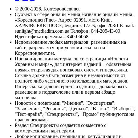
© 2000-2026, Korrespondent.net
Субъект в сфере онлайн-медиа Название онлайн-медиа -
«КореспонденТ.net» Адрес: 02091, місто Київ,
ХАРКІВСЬКЕ ШОСЕ, будинок 172-Б, офіс 208/1 E-mail:
sunlight@mediadim.com.ua
Телефон: 044-205-43-00
Идентификатор медиа - R40-06068
Использование любых материалов, размещённых на
сайте, разрешается при условии ссылки на
Корреспондент.net.
При копировании материалов со страницы «Новости
Украины и мира», для интернет-изданий – обязательна
прямая открытая для поисковых систем гиперссылка.
Ссылка должна быть размещена в независимости от
полного либо частичного использования материалов.
Гиперссылка (для интернет- изданий) – должна быть
размещена в подзаголовке или в первом абзаце
материала.
Новости с пометками "Мнение", "Экспертиза",
"Заявление", "Регионы", "Деньги", "Власть", "Выборы",
"Тест-драйв", "Спецпроекты", "Промо" публикуются на
правах рекламы.
Раздел Спецпроекты создается совместно с
коммерческими партнерами.
Любое копирование, публикация, републикация и