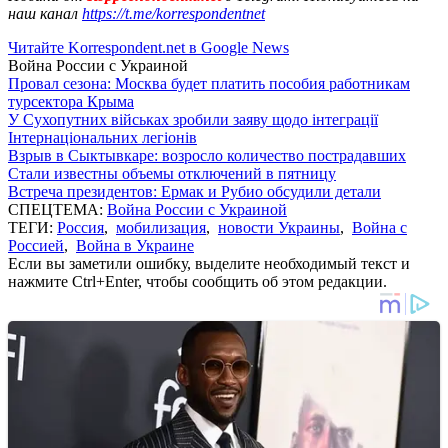
наш канал
https://t.me/korrespondentnet
Читайте Korrespondent.net в Google News
Война России с Украиной
Провал сезона: Москва будет платить пособия работникам
турсектора Крыма
У Сухопутних військах зробили заяву щодо інтеграції
Інтернаціональних легіонів
Взрыв в Сыктывкаре: возросло количество пострадавших
Стали известны объемы отключений в пятницу
Встреча президентов: Ермак и Рубио обсудили детали
СПЕЦТЕМА:
Война России с Украиной
ТЕГИ:
Россия
,
мобилизация
,
новости Украины
,
Война с
Россией
,
Война в Украине
Если вы заметили ошибку, выделите необходимый текст и
нажмите Ctrl+Enter, чтобы сообщить об этом редакции.