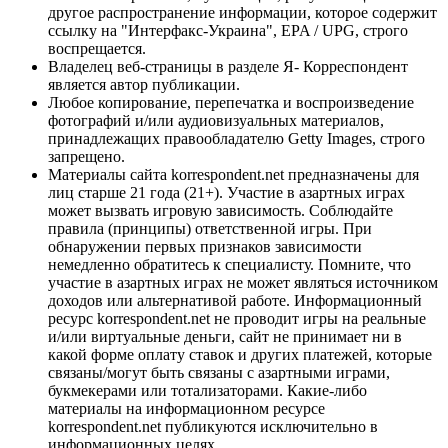
другое распространение информации, которое содержит
ссылку на "Интерфакс-Украина", EPA / UPG, строго
воспрещается.
Владелец веб-страницы в разделе Я- Корреспондент
является автор публикации.
Любое копирование, перепечатка и воспроизведение
фотографий и/или аудиовизуальных материалов,
принадлежащих правообладателю Getty Images, строго
запрещено.
Материалы сайта korrespondent.net предназначены для
лиц старше 21 года (21+). Участие в азартных играх
может вызвать игровую зависимость. Соблюдайте
правила (принципы) ответственной игры. При
обнаружении первых признаков зависимости
немедленно обратитесь к специалисту. Помните, что
участие в азартных играх не может являться источником
доходов или альтернативой работе. Информационный
ресурс korrespondent.net не проводит игры на реальные
и/или виртуальные деньги, сайт не принимает ни в
какой форме оплату ставок и других платежей, которые
связаны/могут быть связаны с азартными играми,
букмекерами или тотализаторами. Какие-либо
материалы на информационном ресурсе
korrespondent.net публикуются исключительно в
информационных целях.