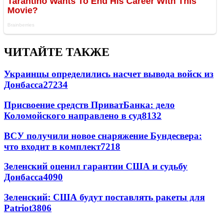
ЧИТАЙТЕ ТАКЖЕ
Украинцы определились насчет вывода войск из
Донбасса
27234
Присвоение средств ПриватБанка: дело
Коломойского направлено в суд
8132
ВСУ получили новое снаряжение Бундесвера:
что входит в комплект
7218
Зеленский оценил гарантии США и судьбу
Донбасса
4090
Зеленский: США будут поставлять ракеты для
Patriot
3806