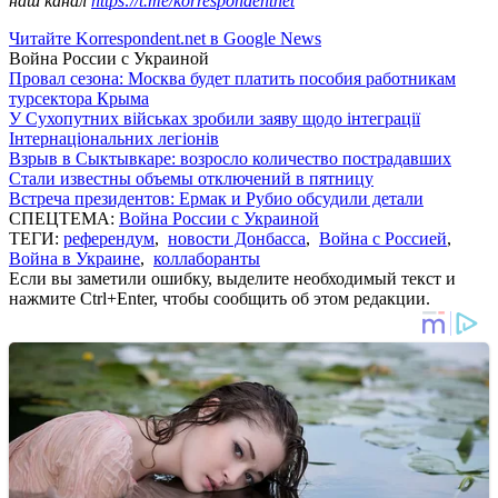
наш канал
https://t.me/korrespondentnet
Читайте Korrespondent.net в Google News
Война России с Украиной
Провал сезона: Москва будет платить пособия работникам
турсектора Крыма
У Сухопутних військах зробили заяву щодо інтеграції
Інтернаціональних легіонів
Взрыв в Сыктывкаре: возросло количество пострадавших
Стали известны объемы отключений в пятницу
Встреча президентов: Ермак и Рубио обсудили детали
СПЕЦТЕМА:
Война России с Украиной
ТЕГИ:
референдум
,
новости Донбасса
,
Война с Россией
,
Война в Украине
,
коллаборанты
Если вы заметили ошибку, выделите необходимый текст и
нажмите Ctrl+Enter, чтобы сообщить об этом редакции.