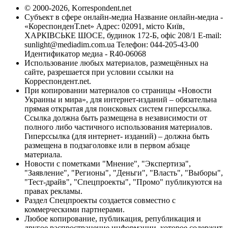
© 2000-2026, Korrespondent.net
Субъект в сфере онлайн-медиа Название онлайн-медиа -
«КореспонденТ.net» Адрес: 02091, місто Київ,
ХАРКІВСЬКЕ ШОСЕ, будинок 172-Б, офіс 208/1 E-mail:
sunlight@mediadim.com.ua
Телефон: 044-205-43-00
Идентификатор медиа - R40-06068
Использование любых материалов, размещённых на
сайте, разрешается при условии ссылки на
Корреспондент.net.
При копировании материалов со страницы «Новости
Украины и мира», для интернет-изданий – обязательна
прямая открытая для поисковых систем гиперссылка.
Ссылка должна быть размещена в независимости от
полного либо частичного использования материалов.
Гиперссылка (для интернет- изданий) – должна быть
размещена в подзаголовке или в первом абзаце
материала.
Новости с пометками "Мнение", "Экспертиза",
"Заявление", "Регионы", "Деньги", "Власть", "Выборы",
"Тест-драйв", "Спецпроекты", "Промо" публикуются на
правах рекламы.
Раздел Спецпроекты создается совместно с
коммерческими партнерами.
Любое копирование, публикация, републикация и
другое распространение информации, которое содержит