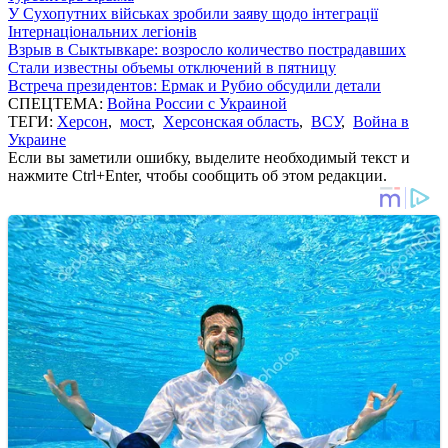
У Сухопутних військах зробили заяву щодо інтеграції
Інтернаціональних легіонів
Взрыв в Сыктывкаре: возросло количество пострадавших
Стали известны объемы отключений в пятницу
Встреча президентов: Ермак и Рубио обсудили детали
СПЕЦТЕМА:
Война России с Украиной
ТЕГИ:
Херсон
,
мост
,
Херсонская область
,
ВСУ
,
Война в
Украине
Если вы заметили ошибку, выделите необходимый текст и
нажмите Ctrl+Enter, чтобы сообщить об этом редакции.