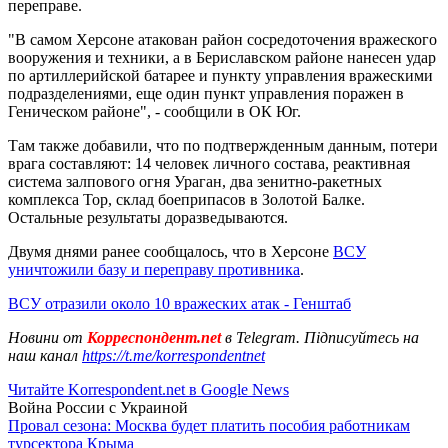
переправе.
"В самом Херсоне атакован район сосредоточения вражеского
вооружения и техники, а в Бериславском районе нанесен удар
по артиллерийской батарее и пункту управления вражескими
подразделениями, еще один пункт управления поражен в
Геническом районе", - сообщили в ОК Юг.
Там также добавили, что по подтвержденным данным, потери
врага составляют: 14 человек личного состава, реактивная
система залпового огня Ураган, два зенитно-ракетных
комплекса Тор, склад боеприпасов в Золотой Балке.
Остальные результаты доразведываются.
Двумя днями ранее сообщалось, что в Херсоне
ВСУ
уничтожили базу и переправу противника
.
ВСУ отразили около 10 вражеских атак - Генштаб
Новини от
Корреспондент.net
в Telegram. Підписуйтесь на
наш канал
https://t.me/korrespondentnet
Читайте Korrespondent.net в Google News
Война России с Украиной
Провал сезона: Москва будет платить пособия работникам
турсектора Крыма