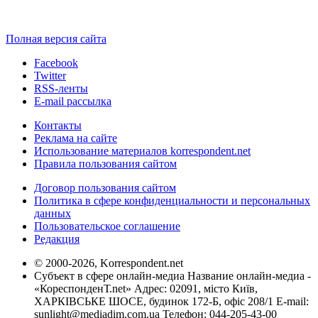
Полная версия сайта
Facebook
Twitter
RSS-ленты
E-mail рассылка
Контакты
Реклама на сайте
Использование материалов korrespondent.net
Правила пользования сайтом
Договор пользования сайтом
Политика в сфере конфиденциальности и персональных
данных
Пользовательское соглашение
Редакция
© 2000-2026, Korrespondent.net
Субъект в сфере онлайн-медиа Название онлайн-медиа -
«КореспонденТ.net» Адрес: 02091, місто Київ,
ХАРКІВСЬКЕ ШОСЕ, будинок 172-Б, офіс 208/1 E-mail:
sunlight@mediadim.com.ua
Телефон: 044-205-43-00