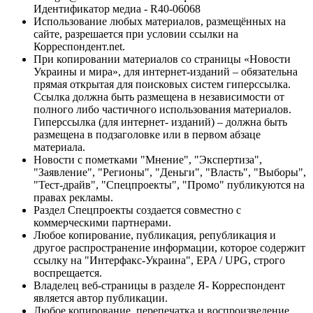
Идентификатор медиа - R40-06068
Использование любых материалов, размещённых на
сайте, разрешается при условии ссылки на
Корреспондент.net.
При копировании материалов со страницы «Новости
Украины и мира», для интернет-изданий – обязательна
прямая открытая для поисковых систем гиперссылка.
Ссылка должна быть размещена в независимости от
полного либо частичного использования материалов.
Гиперссылка (для интернет- изданий) – должна быть
размещена в подзаголовке или в первом абзаце
материала.
Новости с пометками "Мнение", "Экспертиза",
"Заявление", "Регионы", "Деньги", "Власть", "Выборы",
"Тест-драйв", "Спецпроекты", "Промо" публикуются на
правах рекламы.
Раздел Спецпроекты создается совместно с
коммерческими партнерами.
Любое копирование, публикация, републикация и
другое распространение информации, которое содержит
ссылку на "Интерфакс-Украина", EPA / UPG, строго
воспрещается.
Владелец веб-страницы в разделе Я- Корреспондент
является автор публикации.
Любое копирование, перепечатка и воспроизведение