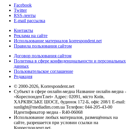
Facebook
Twitter
RSS-ленты
E-mail рассылка
Контакты
Реклама на сайте
Использование материалов korrespondent.net
Правила пользования сайтом
Договор пользования сайтом
Политика в сфере конфиденциальности и персональных
данных
Пользовательское соглашение
Редакция
© 2000-2026, Korrespondent.net
Субъект в сфере онлайн-медиа Название онлайн-медиа -
«КореспонденТ.net» Адрес: 02091, місто Київ,
ХАРКІВСЬКЕ ШОСЕ, будинок 172-Б, офіс 208/1 E-mail:
sunlight@mediadim.com.ua
Телефон: 044-205-43-00
Идентификатор медиа - R40-06068
Использование любых материалов, размещённых на
сайте, разрешается при условии ссылки на
Корреспондент.net.