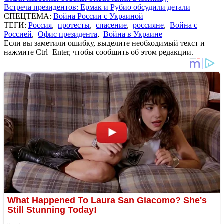
Встреча президентов: Ермак и Рубио обсудили детали
СПЕЦТЕМА:
Война России с Украиной
ТЕГИ:
Россия
,
протесты
,
спасение
,
россияне
,
Война с
Россией
,
Офис президента
,
Война в Украине
Если вы заметили ошибку, выделите необходимый текст и
нажмите Ctrl+Enter, чтобы сообщить об этом редакции.