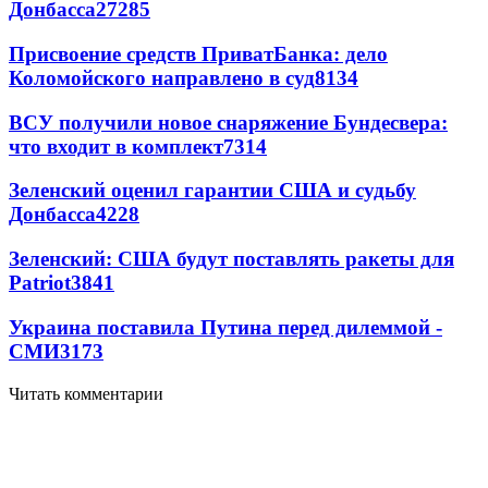
Донбасса
27285
Присвоение средств ПриватБанка: дело
Коломойского направлено в суд
8134
ВСУ получили новое снаряжение Бундесвера:
что входит в комплект
7314
Зеленский оценил гарантии США и судьбу
Донбасса
4228
Зеленский: США будут поставлять ракеты для
Patriot
3841
Украина поставила Путина перед дилеммой -
СМИ
3173
Читать комментарии