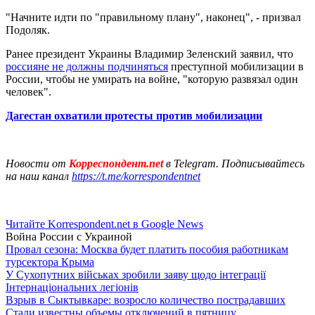
"Начните идти по "правильному плану", наконец", - призвал
Подоляк.
Ранее президент Украины Владимир Зеленский заявил, что
россияне не должны подчиняться
преступной мобилизации в
России, чтобы не умирать на войне, "которую развязал один
человек".
Дагестан охватили протесты против мобилизации
Новости от
Корреспондент.net
в Telegram. Подписывайтесь
на наш канал
https://t.me/korrespondentnet
Читайте Korrespondent.net в Google News
Война России с Украиной
Провал сезона: Москва будет платить пособия работникам
турсектора Крыма
У Сухопутних військах зробили заяву щодо інтеграції
Інтернаціональних легіонів
Взрыв в Сыктывкаре: возросло количество пострадавших
Стали известны объемы отключений в пятницу