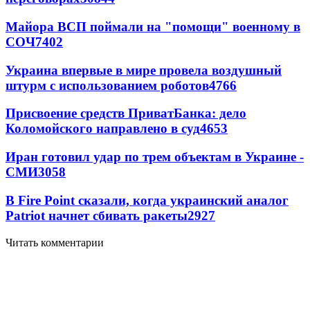
Майора ВСП поймали на "помощи" военному в
СОЧ
7402
Украина впервые в мире провела воздушный
штурм с использованием роботов
4766
Присвоение средств ПриватБанка: дело
Коломойского направлено в суд
4653
Иран готовил удар по трем объектам в Украине -
СМИ
3058
В Fire Point сказали, когда украинский аналог
Patriot начнет сбивать ракеты
2927
Читать комментарии