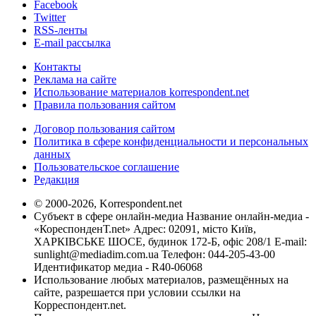
Facebook
Twitter
RSS-ленты
E-mail рассылка
Контакты
Реклама на сайте
Использование материалов korrespondent.net
Правила пользования сайтом
Договор пользования сайтом
Политика в сфере конфиденциальности и персональных
данных
Пользовательское соглашение
Редакция
© 2000-2026, Korrespondent.net
Субъект в сфере онлайн-медиа Название онлайн-медиа -
«КореспонденТ.net» Адрес: 02091, місто Київ,
ХАРКІВСЬКЕ ШОСЕ, будинок 172-Б, офіс 208/1 E-mail:
sunlight@mediadim.com.ua
Телефон: 044-205-43-00
Идентификатор медиа - R40-06068
Использование любых материалов, размещённых на
сайте, разрешается при условии ссылки на
Корреспондент.net.