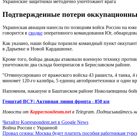
Украинские защитники методично уничтожают врага
Подтвержденные потери оккупационных 
Украинская авиация нанесла по позициям войск России на южн
говорится в
сводке
оперативного командования Юг, обнародован
Как указано, наши бойцы поразили командный пункт оккупанто
в Дарьевке и Новой Кардашинке.
Кроме того, бойцы дважды атаковали военную технику против
уничтожили два склада боеприпасов в Бериславском районе.
"Отминусировано от вражеского войска 43 рашиста, 4 танка, 
миномет 120-го калибра, 5 единиц автобронетехники и один в
Напомним, накануне в Баштанском районе Николаевщины бой
Генштаб ВСУ: Активная линия фронта - 850 км
Новости от
Корреспондент.net
в Telegram. Подписывайтесь н
Читайте Korrespondent.net в Google News
Война России с Украиной
Провал сезона: Москва будет платить пособия работникам тур