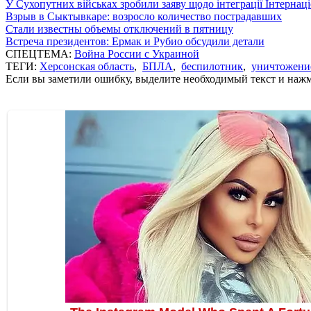
У Сухопутних військах зробили заяву щодо інтеграції Інтернац
Взрыв в Сыктывкаре: возросло количество пострадавших
Стали известны объемы отключений в пятницу
Встреча президентов: Ермак и Рубио обсудили детали
СПЕЦТЕМА:
Война России с Украиной
ТЕГИ:
Херсонская область
,
БПЛА
,
беспилотник
,
уничтожени
Если вы заметили ошибку, выделите необходимый текст и нажми