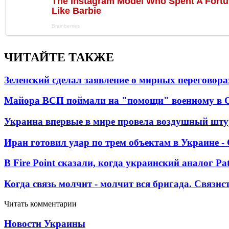
ЧИТАЙТЕ ТАКЖЕ
Зеленский сделал заявление о мирных переговора
Майора ВСП поймали на "помощи" военному в
Украина впервые в мире провела воздушный шту
Иран готовил удар по трем объектам в Украине 
В Fire Point сказали, когда украинский аналог Pa
Когда связь молчит - молчит вся бригада. Связи
Читать комментарии
Новости Украины