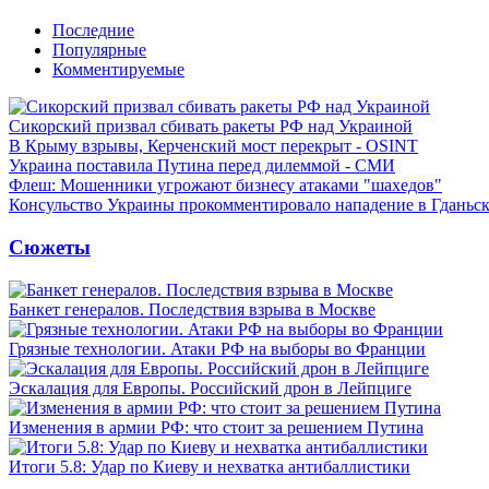
Последние
Популярные
Комментируемые
Сикорский призвал сбивать ракеты РФ над Украиной
В Крыму взрывы, Керченский мост перекрыт - OSINT
Украина поставила Путина перед дилеммой - СМИ
Флеш: Мошенники угрожают бизнесу атаками "шахедов"
Консульство Украины прокомментировало нападение в Гданьс
Сюжеты
Банкет генералов. Последствия взрыва в Москве
Грязные технологии. Атаки РФ на выборы во Франции
Эскалация для Европы. Российский дрон в Лейпциге
Изменения в армии РФ: что стоит за решением Путина
Итоги 5.8: Удар по Киеву и нехватка антибаллистики