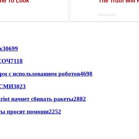
х
30699
 СОЧ
7118
рм с использованием роботов
4698
- СМИ
3023
triot начнет сбивать ракеты
2882
сты просят помощи
2252