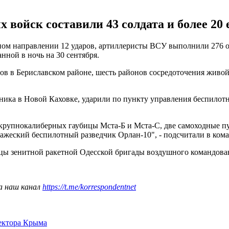
войск составили 43 солдата и более 20 
ом направлении 12 ударов, артиллеристы ВСУ выполнили 276 ог
ной в ночь на 30 сентября.
в в Бериславском районе, шесть районов сосредоточения живой
ника в Новой Каховке, ударили по пункту управления беспилот
4 крупнокалиберных гаубицы Мста-Б и Мста-С, две самоходные п
ражеский беспилотный разведчик Орлан-10", - подсчитали в ком
цы зенитной ракетной Одесской бригады воздушного командов
а наш канал
https://t.me/korrespondentnet
сектора Крыма