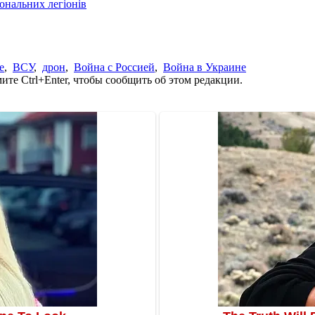
іональних легіонів
е
,
ВСУ
,
дрон
,
Война с Россией
,
Война в Украине
те Ctrl+Enter, чтобы сообщить об этом редакции.