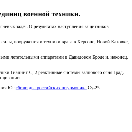
единиц военной техники.
невых задач. О результатах наступления защитников
 силы, вооружения и техники врага в Херсоне, Новой Каховке,
ными летательными аппаратами в Давидовом Броде и, наконец,
ушки Гиацинт-С, 2 реактивные системы залпового огня Град,
андовании.
ания Юг
сбили два российских штурмовика
Су-25.