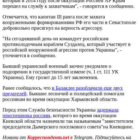
который в 2014 году после оккупации Россией АР Крым
перешел на службу к захватчикам", - говорится в сообщении.
Отмечается, что капитан III ранга после захвата
вооруженными формированиями РФ его части в Севастополе
добровольно присягнул на верность агрессору.
"На сегодняшний день он командует российским
противолодочным кораблем Суздалец, который участвует в
российской вооруженной агрессии против Украины", -
уточняется в сообщении.
Бывший украинский военный заочно уведомлен о
подозрении в государственной измене (ч. 1 ст. 111 УК
Украины). Ему грозит до 15 лет заключения.
Ранее сообщалось, что
в Балаклее разоблачили еще двух
предателей
. Бывшие лесничий и полицейский помогали
россиянам во время оккупации Харьковской области.
Перед этим Служба безопасности Украины
задержала
приспешника россиян
, которого во время оккупации
Киевской области назначили так называемым "заместителем
председателя Дымерского поселкового совета"на Киевщине.
Новини от
Корреспондент.net
в Telegram. Підписуйтесь на