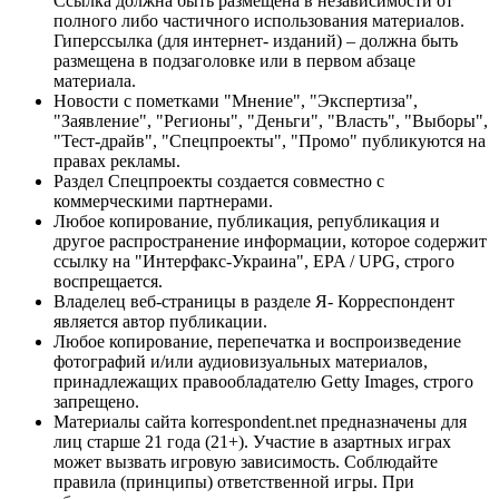
Ссылка должна быть размещена в независимости от
полного либо частичного использования материалов.
Гиперссылка (для интернет- изданий) – должна быть
размещена в подзаголовке или в первом абзаце
материала.
Новости с пометками "Мнение", "Экспертиза",
"Заявление", "Регионы", "Деньги", "Власть", "Выборы",
"Тест-драйв", "Спецпроекты", "Промо" публикуются на
правах рекламы.
Раздел Спецпроекты создается совместно с
коммерческими партнерами.
Любое копирование, публикация, републикация и
другое распространение информации, которое содержит
ссылку на "Интерфакс-Украина", EPA / UPG, строго
воспрещается.
Владелец веб-страницы в разделе Я- Корреспондент
является автор публикации.
Любое копирование, перепечатка и воспроизведение
фотографий и/или аудиовизуальных материалов,
принадлежащих правообладателю Getty Images, строго
запрещено.
Материалы сайта korrespondent.net предназначены для
лиц старше 21 года (21+). Участие в азартных играх
может вызвать игровую зависимость. Соблюдайте
правила (принципы) ответственной игры. При