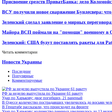
Присвоение средств ПриватБанка: дело Коломойс
ВСУ получили новое снаряжение Бундесвера: что
Зеленский сделал заявление о мирных переговора
Майора ВСП поймали на "помощи" военному в
Зеленский: США будут поставлять ракеты для Pat
Читать комментарии
Новости Украины
Последние
Популярные
Комментируемые
РФ за неделю выпустила по Украине 61 ракету
Удар по Харькову: двое погибших, 21 раненый
В Одессе количество пострадавших увеличилось до восьми чел
В Генштабе рассказали, что происходит на фронте
Удар по Харькову: количество раненых увеличилось до 13 чело