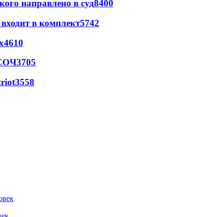
кого направлено в суд
8400
 входит в комплект
5742
х
4610
 СОЧ
3705
riot
3558
овек
век