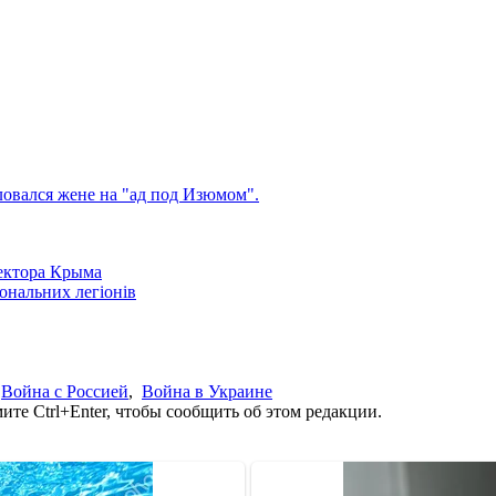
овался жене на "ад под Изюмом".
сектора Крыма
іональних легіонів
,
Война с Россией
,
Война в Украине
те Ctrl+Enter, чтобы сообщить об этом редакции.