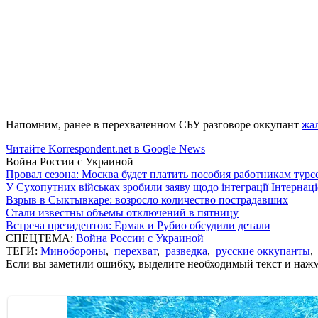
Напомним, ранее в перехваченном СБУ разговоре оккупант
жал
Читайте Korrespondent.net в Google News
Война России с Украиной
Провал сезона: Москва будет платить пособия работникам тур
У Сухопутних військах зробили заяву щодо інтеграції Інтернац
Взрыв в Сыктывкаре: возросло количество пострадавших
Стали известны объемы отключений в пятницу
Встреча президентов: Ермак и Рубио обсудили детали
СПЕЦТЕМА:
Война России с Украиной
ТЕГИ:
Минобороны
,
перехват
,
разведка
,
русские оккупанты
Если вы заметили ошибку, выделите необходимый текст и нажми