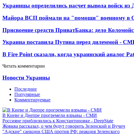
Украинцы определились насчет вывода войск из 
Майора ВСП поймали на "помощи" военному в
Присвоение средств ПриватБанка: дело Коломойс
Украина поставила Путина перед дилеммой - СМ
В Fire Point сказали, когда украинский аналог Pa
Читать комментарии
Новости Украины
Последние
Популярные
Комментируемые
В Киеве и Днепре прогремели взрывы - СМИ
Россияне приблизились к Константиновке - DeepState
Жовква рассказал, о чем будут говорить Зеленский и Вучич
"Адские" санкции США против РФ: реакция Зеленского