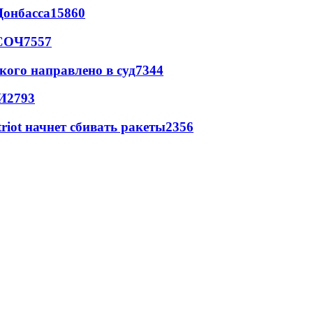
Донбасса
15860
 СОЧ
7557
кого направлено в суд
7344
И
2793
triot начнет сбивать ракеты
2356