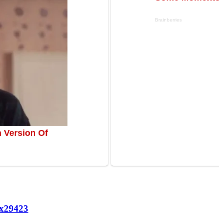
х
29423