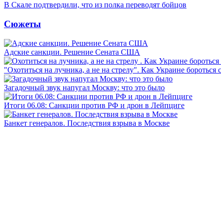
В Скале подтвердили, что из полка переводят бойцов
Сюжеты
Адские санкции. Решение Сената США
"Охотиться на лучника, а не на стрелу". Как Украине бороться 
Загадочный звук напугал Москву: что это было
Итоги 06.08: Санкции против РФ и дрон в Лейпциге
Банкет генералов. Последствия взрыва в Москве