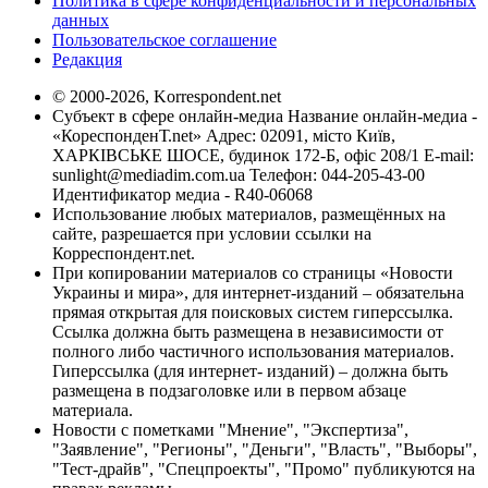
Политика в сфере конфиденциальности и персональных
данных
Пользовательское соглашение
Редакция
© 2000-2026, Korrespondent.net
Субъект в сфере онлайн-медиа Название онлайн-медиа -
«КореспонденТ.net» Адрес: 02091, місто Київ,
ХАРКІВСЬКЕ ШОСЕ, будинок 172-Б, офіс 208/1 E-mail:
sunlight@mediadim.com.ua
Телефон: 044-205-43-00
Идентификатор медиа - R40-06068
Использование любых материалов, размещённых на
сайте, разрешается при условии ссылки на
Корреспондент.net.
При копировании материалов со страницы «Новости
Украины и мира», для интернет-изданий – обязательна
прямая открытая для поисковых систем гиперссылка.
Ссылка должна быть размещена в независимости от
полного либо частичного использования материалов.
Гиперссылка (для интернет- изданий) – должна быть
размещена в подзаголовке или в первом абзаце
материала.
Новости с пометками "Мнение", "Экспертиза",
"Заявление", "Регионы", "Деньги", "Власть", "Выборы",
"Тест-драйв", "Спецпроекты", "Промо" публикуются на