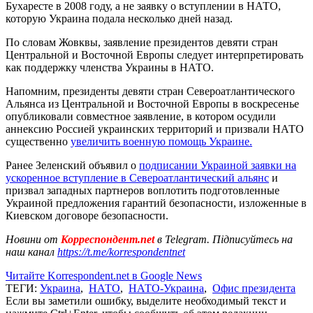
Бухаресте в 2008 году, а не заявку о вступлении в НАТО,
которую Украина подала несколько дней назад.
По словам Жовквы, заявление президентов девяти стран
Центральной и Восточной Европы следует интерпретировать
как поддержку членства Украины в НАТО.
Напомним, президенты девяти стран Североатлантического
Альянса из Центральной и Восточной Европы в воскресенье
опубликовали совместное заявление, в котором осудили
аннексию Россией украинских территорий и призвали НАТО
существенно
увеличить военную помощь Украине.
Ранее Зеленский объявил о
подписании Украиной заявки на
ускоренное вступление в Североатлантический альянс
и
призвал западных партнеров воплотить подготовленные
Украиной предложения гарантий безопасности, изложенные в
Киевском договоре безопасности.
Новини от
Корреспондент.net
в Telegram. Підписуйтесь на
наш канал
https://t.me/korrespondentnet
Читайте Korrespondent.net в Google News
ТЕГИ:
Украина
,
НАТО
,
НАТО-Украина
,
Офис президента
Если вы заметили ошибку, выделите необходимый текст и