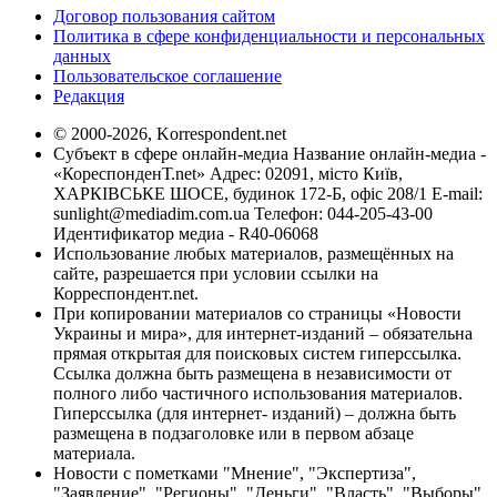
Договор пользования сайтом
Политика в сфере конфиденциальности и персональных
данных
Пользовательское соглашение
Редакция
© 2000-2026, Korrespondent.net
Субъект в сфере онлайн-медиа Название онлайн-медиа -
«КореспонденТ.net» Адрес: 02091, місто Київ,
ХАРКІВСЬКЕ ШОСЕ, будинок 172-Б, офіс 208/1 E-mail:
sunlight@mediadim.com.ua
Телефон: 044-205-43-00
Идентификатор медиа - R40-06068
Использование любых материалов, размещённых на
сайте, разрешается при условии ссылки на
Корреспондент.net.
При копировании материалов со страницы «Новости
Украины и мира», для интернет-изданий – обязательна
прямая открытая для поисковых систем гиперссылка.
Ссылка должна быть размещена в независимости от
полного либо частичного использования материалов.
Гиперссылка (для интернет- изданий) – должна быть
размещена в подзаголовке или в первом абзаце
материала.
Новости с пометками "Мнение", "Экспертиза",
"Заявление", "Регионы", "Деньги", "Власть", "Выборы",