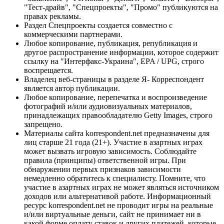
"Тест-драйв", "Спецпроекты", "Промо" публикуются на
правах рекламы.
Раздел Спецпроекты создается совместно с
коммерческими партнерами.
Любое копирование, публикация, републикация и
другое распространение информации, которое содержит
ссылку на "Интерфакс-Украина", EPA / UPG, строго
воспрещается.
Владелец веб-страницы в разделе Я- Корреспондент
является автор публикации.
Любое копирование, перепечатка и воспроизведение
фотографий и/или аудиовизуальных материалов,
принадлежащих правообладателю Getty Images, строго
запрещено.
Материалы сайта korrespondent.net предназначены для
лиц старше 21 года (21+). Участие в азартных играх
может вызвать игровую зависимость. Соблюдайте
правила (принципы) ответственной игры. При
обнаружении первых признаков зависимости
немедленно обратитесь к специалисту. Помните, что
участие в азартных играх не может являться источником
доходов или альтернативой работе. Информационный
ресурс korrespondent.net не проводит игры на реальные
и/или виртуальные деньги, сайт не принимает ни в
какой форме оплату ставок и других платежей, которые