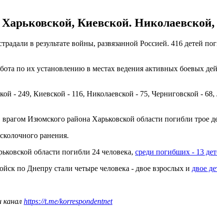
 Харьковской, Киевской. Николаевской,
страдали в результате войны, развязанной Россией. 416 детей по
работа по их установлению в местах ведения активных боевых 
й - 249, Киевской - 116, Николаевской - 75, Черниговской - 68, 
ов врагом Изюмского района Харьковской области погибли трое дет
осколочного ранения.
рьковской области погибли 24 человека,
среди погибших - 13 де
ойск по Днепру стали четыре человека - двое взрослых и
двое де
ш канал
https://t.me/korrespondentnet