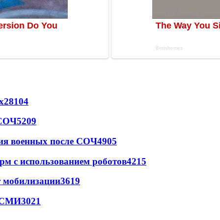
х
28104
 СОЧ
5209
ия военных после СОЧ
4905
рм с использованием роботов
4215
т мобилизации
3619
- СМИ
3021