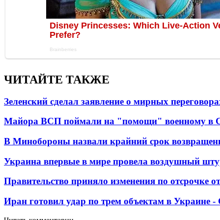
ЧИТАЙТЕ ТАКЖЕ
Зеленский сделал заявление о мирных переговора
Майора ВСП поймали на "помощи" военному в
В Минобороны назвали крайний срок возвращен
Украина впервые в мире провела воздушный шту
Правительство приняло изменения по отсрочке о
Иран готовил удар по трем объектам в Украине 