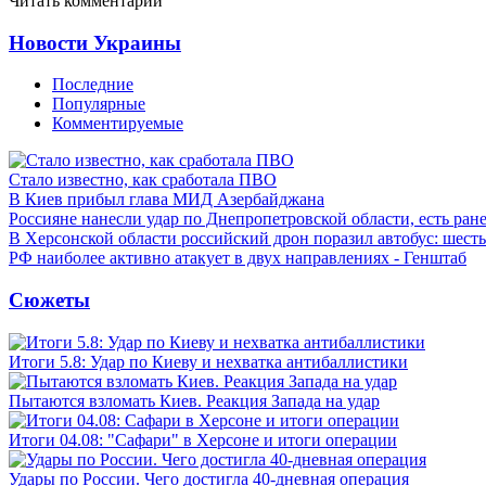
Читать комментарии
Новости Украины
Последние
Популярные
Комментируемые
Стало известно, как сработала ПВО
В Киев прибыл глава МИД Азербайджана
Россияне нанесли удар по Днепропетровской области, есть ран
В Херсонской области российский дрон поразил автобус: шест
РФ наиболее активно атакует в двух направлениях - Генштаб
Сюжеты
Итоги 5.8: Удар по Киеву и нехватка антибаллистики
Пытаются взломать Киев. Реакция Запада на удар
Итоги 04.08: "Сафари" в Херсоне и итоги операции
Удары по России. Чего достигла 40-дневная операция