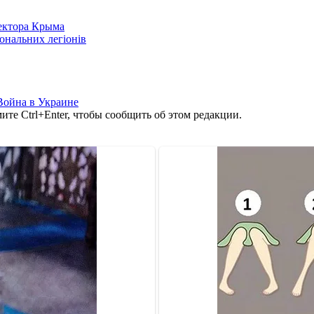
сектора Крыма
іональних легіонів
Война в Украине
те Ctrl+Enter, чтобы сообщить об этом редакции.