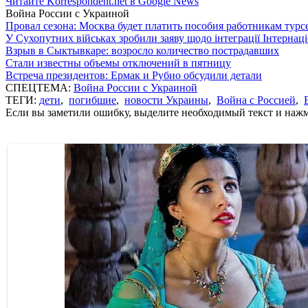
Читайте Korrespondent.net в Google News
Война России с Украиной
Провал сезона: Москва будет платить пособия работникам тур
У Сухопутних військах зробили заяву щодо інтеграції Інтернац
Взрыв в Сыктывкаре: возросло количество пострадавших
Стали известны объемы отключений в пятницу
Встреча президентов: Ермак и Рубио обсудили детали
СПЕЦТЕМА:
Война России с Украиной
ТЕГИ:
дети
,
погибшие
,
новости Украины
,
Война с Россией
,
Если вы заметили ошибку, выделите необходимый текст и нажми