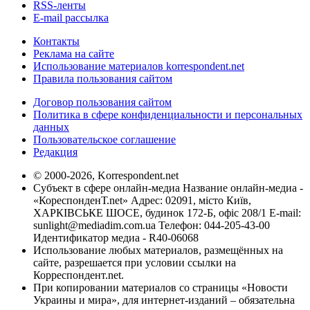
RSS-ленты
E-mail рассылка
Контакты
Реклама на сайте
Использование материалов korrespondent.net
Правила пользования сайтом
Договор пользования сайтом
Политика в сфере конфиденциальности и персональных
данных
Пользовательское соглашение
Редакция
© 2000-2026, Korrespondent.net
Субъект в сфере онлайн-медиа Название онлайн-медиа -
«КореспонденТ.net» Адрес: 02091, місто Київ,
ХАРКІВСЬКЕ ШОСЕ, будинок 172-Б, офіс 208/1 E-mail:
sunlight@mediadim.com.ua
Телефон: 044-205-43-00
Идентификатор медиа - R40-06068
Использование любых материалов, размещённых на
сайте, разрешается при условии ссылки на
Корреспондент.net.
При копировании материалов со страницы «Новости
Украины и мира», для интернет-изданий – обязательна