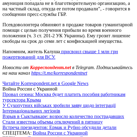
амуниция попадала не в благотворительную организацию, а
на частный склад, откуда ее потом продавали", - говорится в
сообщении пресс-службы ГБР.
Псевдоволонтера обвиняют в продаже товаров гуманитарной
помощи с целью получения прибыли во время военного
положения (ч. 3 ст. 201-2 УК Украины). Ему грозит лишение
свободы на срок до семи лет с конфискацией имущества.
Напомним, житель Калуша
присвоил свыше 1 млн грн
пожертвований для ВСУ.
Новости от
Корреспондент.net
в Telegram. Подписывайтесь
на наш канал
https://t.me/korrespondentnet
Читайте Korrespondent.net в Google News
Война России с Украиной
Провал сезона: Москва будет платить пособия работникам
турсектора Крыма
У Сухопутних військах зробили заяву щодо інтеграції
Інтернаціональних легіонів
Взрыв в Сыктывкаре: возросло количество пострадавших
Стали известны объемы отключений в пятницу
Встреча президентов: Ермак и Рубио обсудили детали
СПЕЦТЕМА:
Война России с Украиной