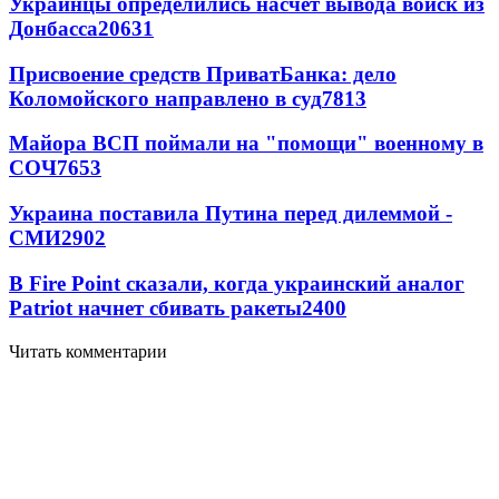
Украинцы определились насчет вывода войск из
Донбасса
20631
Присвоение средств ПриватБанка: дело
Коломойского направлено в суд
7813
Майора ВСП поймали на "помощи" военному в
СОЧ
7653
Украина поставила Путина перед дилеммой -
СМИ
2902
В Fire Point сказали, когда украинский аналог
Patriot начнет сбивать ракеты
2400
Читать комментарии