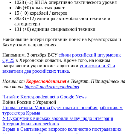
1028 (+2) БПЛА оперативно-тактического уровня
246 (+0) крылатых ракет
15 (+0) кораблей / катеров
3823 (+12) единицы автомобильной техники и
автоцистерн
131 (+0) единица специальной техники
Наибольшие потери противник понес на Краматорском и
Бахмутском направлениях.
Напомним, 3 октября ВСУ
сбили российский штурмовик
Су-25
в Херсонской области. Кроме того, на южном
направлении украинские защитники
уничтожили 31 и
захватили два российских танка
.
Новини от
Корреспондент.net
в Telegram. Підписуйтесь на
наш канал
https://t.me/korrespondentnet
Читайте Korrespondent.net в Google News
Война России с Украиной
Провал сезона: Москва будет платить пособия работникам
турсектора Крыма
У Сухопутних військах зробили заяву щодо інтеграції
Інтернаціональних легіонів
Взрыв в Сыктывкаре: возросло количество пострадавших