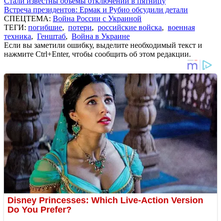
Стали известны объемы отключений в пятницу
Встреча президентов: Ермак и Рубио обсудили детали
СПЕЦТЕМА:
Война России с Украиной
ТЕГИ:
погибшие
,
потери
,
российские войска
,
военная
техника
,
Генштаб
,
Война в Украине
Если вы заметили ошибку, выделите необходимый текст и
нажмите Ctrl+Enter, чтобы сообщить об этом редакции.