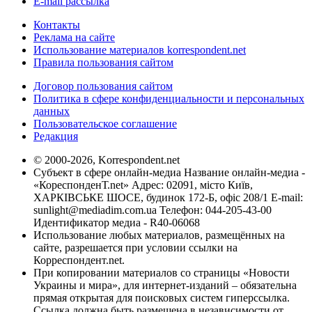
E-mail рассылка
Контакты
Реклама на сайте
Использование материалов korrespondent.net
Правила пользования сайтом
Договор пользования сайтом
Политика в сфере конфиденциальности и персональных
данных
Пользовательское соглашение
Редакция
© 2000-2026, Korrespondent.net
Субъект в сфере онлайн-медиа Название онлайн-медиа -
«КореспонденТ.net» Адрес: 02091, місто Київ,
ХАРКІВСЬКЕ ШОСЕ, будинок 172-Б, офіс 208/1 E-mail:
sunlight@mediadim.com.ua
Телефон: 044-205-43-00
Идентификатор медиа - R40-06068
Использование любых материалов, размещённых на
сайте, разрешается при условии ссылки на
Корреспондент.net.
При копировании материалов со страницы «Новости
Украины и мира», для интернет-изданий – обязательна
прямая открытая для поисковых систем гиперссылка.
Ссылка должна быть размещена в независимости от