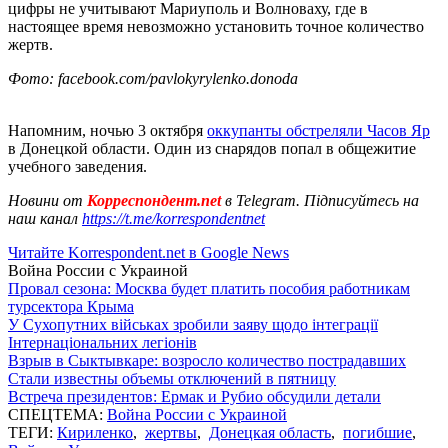
цифры не учитывают Мариуполь и Волноваху, где в
настоящее время невозможно установить точное количество
жертв.
Фото: facebook.com/pavlokyrylenko.donoda
Напомним, ночью 3 октября
оккупанты обстреляли Часов Яр
в Донецкой области. Один из снарядов попал в общежитие
учебного заведения.
Новини от
Корреспондент.net
в Telegram. Підписуйтесь на
наш канал
https://t.me/korrespondentnet
Читайте Korrespondent.net в Google News
Война России с Украиной
Провал сезона: Москва будет платить пособия работникам
турсектора Крыма
У Сухопутних військах зробили заяву щодо інтеграції
Інтернаціональних легіонів
Взрыв в Сыктывкаре: возросло количество пострадавших
Стали известны объемы отключений в пятницу
Встреча президентов: Ермак и Рубио обсудили детали
СПЕЦТЕМА:
Война России с Украиной
ТЕГИ:
Кириленко
,
жертвы
,
Донецкая область
,
погибшие
,