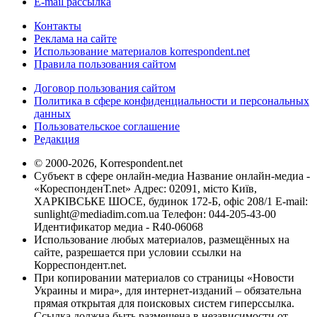
E-mail рассылка
Контакты
Реклама на сайте
Использование материалов korrespondent.net
Правила пользования сайтом
Договор пользования сайтом
Политика в сфере конфиденциальности и персональных
данных
Пользовательское соглашение
Редакция
© 2000-2026, Korrespondent.net
Субъект в сфере онлайн-медиа Название онлайн-медиа -
«КореспонденТ.net» Адрес: 02091, місто Київ,
ХАРКІВСЬКЕ ШОСЕ, будинок 172-Б, офіс 208/1 E-mail:
sunlight@mediadim.com.ua
Телефон: 044-205-43-00
Идентификатор медиа - R40-06068
Использование любых материалов, размещённых на
сайте, разрешается при условии ссылки на
Корреспондент.net.
При копировании материалов со страницы «Новости
Украины и мира», для интернет-изданий – обязательна
прямая открытая для поисковых систем гиперссылка.
Ссылка должна быть размещена в независимости от