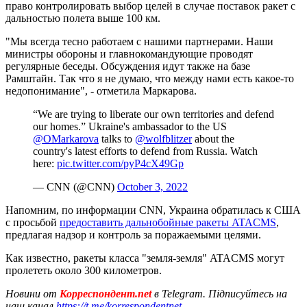
право контролировать выбор целей в случае поставок ракет с
дальностью полета выше 100 км.
"Мы всегда тесно работаем с нашими партнерами. Наши
министры обороны и главнокомандующие проводят
регулярные беседы. Обсуждения идут также на базе
Рамштайн. Так что я не думаю, что между нами есть какое-то
недопонимание", - отметила Маркарова.
“We are trying to liberate our own territories and defend
our homes.” Ukraine's ambassador to the US
@OMarkarova
talks to
@wolfblitzer
about the
country's latest efforts to defend from Russia. Watch
here:
pic.twitter.com/pyP4cX49Gp
— CNN (@CNN)
October 3, 2022
Напомним, по информации CNN, Украина обратилась к США
с просьбой
предоставить дальнобойные ракеты ATACMS
,
предлагая надзор и контроль за поражаемыми целями.
Как известно, ракеты класса "земля-земля" ATACMS могут
пролететь около 300 километров.
Новини от
Корреспондент.net
в Telegram. Підписуйтесь на
наш канал
https://t.me/korrespondentnet