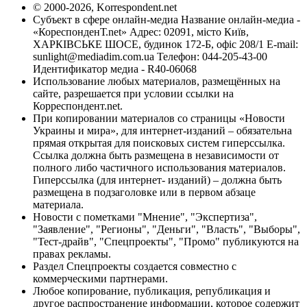
© 2000-2026, Korrespondent.net
Субъект в сфере онлайн-медиа Название онлайн-медиа -
«КореспонденТ.net» Адрес: 02091, місто Київ,
ХАРКІВСЬКЕ ШОСЕ, будинок 172-Б, офіс 208/1 E-mail:
sunlight@mediadim.com.ua
Телефон: 044-205-43-00
Идентификатор медиа - R40-06068
Использование любых материалов, размещённых на
сайте, разрешается при условии ссылки на
Корреспондент.net.
При копировании материалов со страницы «Новости
Украины и мира», для интернет-изданий – обязательна
прямая открытая для поисковых систем гиперссылка.
Ссылка должна быть размещена в независимости от
полного либо частичного использования материалов.
Гиперссылка (для интернет- изданий) – должна быть
размещена в подзаголовке или в первом абзаце
материала.
Новости с пометками "Мнение", "Экспертиза",
"Заявление", "Регионы", "Деньги", "Власть", "Выборы",
"Тест-драйв", "Спецпроекты", "Промо" публикуются на
правах рекламы.
Раздел Спецпроекты создается совместно с
коммерческими партнерами.
Любое копирование, публикация, републикация и
другое распространение информации, которое содержит