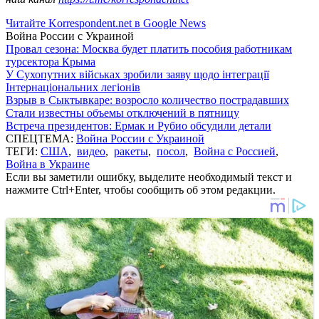
Читайте Korrespondent.net в Google News
Война России с Украиной
Провал сезона: Москва будет платить пособия работникам
турсектора Крыма
У Сухопутних військах зробили заяву щодо інтеграції
Інтернаціональних легіонів
Взрыв в Сыктывкаре: возросло количество пострадавших
Стали известны объемы отключений в пятницу
Встреча президентов: Ермак и Рубио обсудили детали
СПЕЦТЕМА:
Война России с Украиной
ТЕГИ:
США
,
видео
,
ракеты
,
посол
,
Война с Россией
,
Война в Украине
Если вы заметили ошибку, выделите необходимый текст и
нажмите Ctrl+Enter, чтобы сообщить об этом редакции.