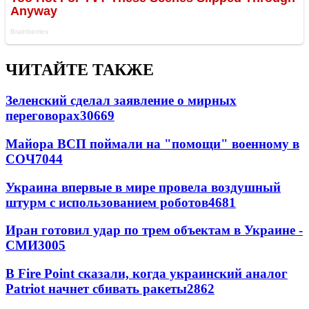
ЧИТАЙТЕ ТАКЖЕ
Зеленский сделал заявление о мирных
переговорах
30669
Майора ВСП поймали на "помощи" военному в
СОЧ
7044
Украина впервые в мире провела воздушный
штурм с использованием роботов
4681
Иран готовил удар по трем объектам в Украине -
СМИ
3005
В Fire Point сказали, когда украинский аналог
Patriot начнет сбивать ракеты
2862