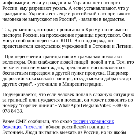
информации, если у гражданина Украины нет паспорта
России, ему разрешают уехать. А если устанавливают, что у
гражданина Украины есть еще и российский паспорт, такого
человека не выпускают из России", - заявили в ведомстве.
Так, украинцев, которые, прописаны в Крыму, но не имеют
паспорта России, на прохождение границы пропускают. Они
могут свободно пересекать КПП. Это подтверждают
представители консульских учреждений в Эстонии и Латвии.
"При пересечении границы нашим гражданам помогают
волонтеры. Они снабжают людей пищей, водой и т.д. Тем, кто
не хочет или не может ждать, предлагают воспользоваться
бесплатным переездом в другой пункт пропуска. Например,
до российско-казахской границы, откуда можно добраться до
других стран", - уточнили в Минреинтеграции.
Подчеркивается, что если человек попал в сложную ситуацию
за границей или нуждается в помощи, он может позвонить по
номеру "горячей линии"» WhatsApp/Telegram/Viber: +380 96
078 84 33.
Ранее СМИ сообщили, что около
тысячи украинских
беженцев "исчезли"
вблизи российской границы с
Эстонией. Люди пытались выехать из России, но их якобы