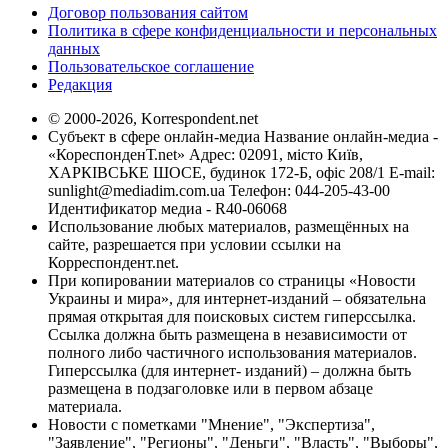
Договор пользования сайтом
Политика в сфере конфиденциальности и персональных
данных
Пользовательское соглашение
Редакция
© 2000-2026, Korrespondent.net
Субъект в сфере онлайн-медиа Название онлайн-медиа -
«КореспонденТ.net» Адрес: 02091, місто Київ,
ХАРКІВСЬКЕ ШОСЕ, будинок 172-Б, офіс 208/1 E-mail:
sunlight@mediadim.com.ua
Телефон: 044-205-43-00
Идентификатор медиа - R40-06068
Использование любых материалов, размещённых на
сайте, разрешается при условии ссылки на
Корреспондент.net.
При копировании материалов со страницы «Новости
Украины и мира», для интернет-изданий – обязательна
прямая открытая для поисковых систем гиперссылка.
Ссылка должна быть размещена в независимости от
полного либо частичного использования материалов.
Гиперссылка (для интернет- изданий) – должна быть
размещена в подзаголовке или в первом абзаце
материала.
Новости с пометками "Мнение", "Экспертиза",
"Заявление", "Регионы", "Деньги", "Власть", "Выборы",