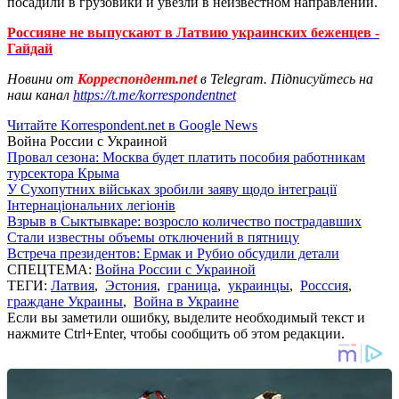
посадили в грузовики и увезли в неизвестном направлении.
Россияне не выпускают в Латвию украинских беженцев -
Гайдай
Новини от
Корреспондент.net
в Telegram. Підписуйтесь на
наш канал
https://t.me/korrespondentnet
Читайте Korrespondent.net в Google News
Война России с Украиной
Провал сезона: Москва будет платить пособия работникам
турсектора Крыма
У Сухопутних військах зробили заяву щодо інтеграції
Інтернаціональних легіонів
Взрыв в Сыктывкаре: возросло количество пострадавших
Стали известны объемы отключений в пятницу
Встреча президентов: Ермак и Рубио обсудили детали
СПЕЦТЕМА:
Война России с Украиной
ТЕГИ:
Латвия
,
Эстония
,
граница
,
украинцы
,
Росссия
,
граждане Украины
,
Война в Украине
Если вы заметили ошибку, выделите необходимый текст и
нажмите Ctrl+Enter, чтобы сообщить об этом редакции.