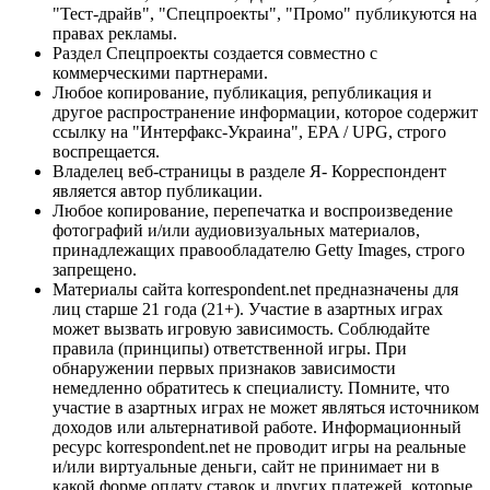
"Тест-драйв", "Спецпроекты", "Промо" публикуются на
правах рекламы.
Раздел Спецпроекты создается совместно с
коммерческими партнерами.
Любое копирование, публикация, републикация и
другое распространение информации, которое содержит
ссылку на "Интерфакс-Украина", EPA / UPG, строго
воспрещается.
Владелец веб-страницы в разделе Я- Корреспондент
является автор публикации.
Любое копирование, перепечатка и воспроизведение
фотографий и/или аудиовизуальных материалов,
принадлежащих правообладателю Getty Images, строго
запрещено.
Материалы сайта korrespondent.net предназначены для
лиц старше 21 года (21+). Участие в азартных играх
может вызвать игровую зависимость. Соблюдайте
правила (принципы) ответственной игры. При
обнаружении первых признаков зависимости
немедленно обратитесь к специалисту. Помните, что
участие в азартных играх не может являться источником
доходов или альтернативой работе. Информационный
ресурс korrespondent.net не проводит игры на реальные
и/или виртуальные деньги, сайт не принимает ни в
какой форме оплату ставок и других платежей, которые