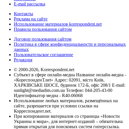
E-mail рассылка
Контакты
Реклама на сайте
Использование материалов korrespondent.net
Правила пользования сайтом
Договор пользования сайтом
Политика в сфере конфиденциальности и персональных
данных
Пользовательское соглашение
Редакция
© 2000-2026, Korrespondent.net
Субъект в сфере онлайн-медиа Название онлайн-медиа -
«КореспонденТ.net» Адрес: 02091, місто Київ,
ХАРКІВСЬКЕ ШОСЕ, будинок 172-Б, офіс 208/1 E-mail:
sunlight@mediadim.com.ua
Телефон: 044-205-43-00
Идентификатор медиа - R40-06068
Использование любых материалов, размещённых на
сайте, разрешается при условии ссылки на
Корреспондент.net.
При копировании материалов со страницы «Новости
Украины и мира», для интернет-изданий – обязательна
прямая открытая для поисковых систем гиперссылка.