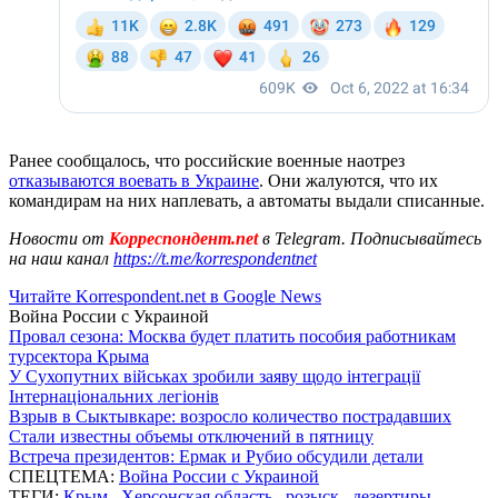
Ранее сообщалось, что российские военные наотрез
отказываются воевать в Украине
. Они жалуются, что их
командирам на них наплевать, а автоматы выдали списанные.
Новости от
Корреспондент.net
в Telegram. Подписывайтесь
на наш канал
https://t.me/korrespondentnet
Читайте Korrespondent.net в Google News
Война России с Украиной
Провал сезона: Москва будет платить пособия работникам
турсектора Крыма
У Сухопутних військах зробили заяву щодо інтеграції
Інтернаціональних легіонів
Взрыв в Сыктывкаре: возросло количество пострадавших
Стали известны объемы отключений в пятницу
Встреча президентов: Ермак и Рубио обсудили детали
СПЕЦТЕМА:
Война России с Украиной
ТЕГИ:
Крым
,
Херсонская область
,
розыск
,
дезертиры
,