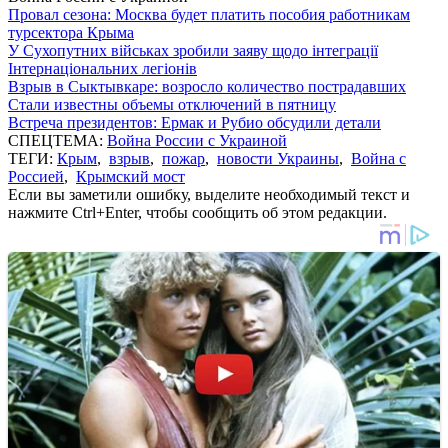
Провал сезона: Москва будет платить пособия работникам
турсектора Крыма
У Сухопутних військах зробили заяву щодо інтеграції
Інтернаціональних легіонів
Взрыв в Сыктывкаре: возросло количество пострадавших
Стали известны объемы отключений в пятницу
Встреча президентов: Ермак и Рубио обсудили детали
СПЕЦТЕМА:
Война России с Украиной
ТЕГИ:
Крым
,
взрыв
,
пожар
,
новости Украины
,
Война с
Россией
,
Крымский мост
Если вы заметили ошибку, выделите необходимый текст и
нажмите Ctrl+Enter, чтобы сообщить об этом редакции.