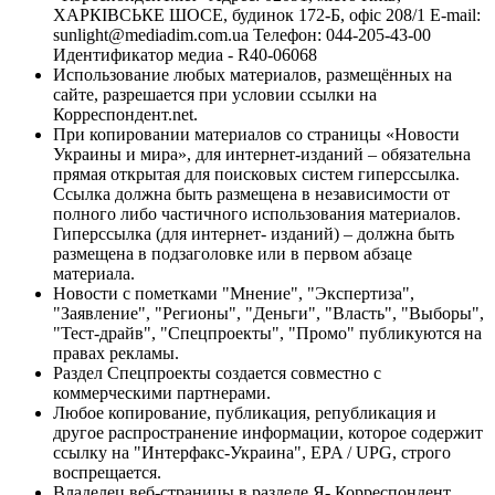
ХАРКІВСЬКЕ ШОСЕ, будинок 172-Б, офіс 208/1 E-mail:
sunlight@mediadim.com.ua
Телефон: 044-205-43-00
Идентификатор медиа - R40-06068
Использование любых материалов, размещённых на
сайте, разрешается при условии ссылки на
Корреспондент.net.
При копировании материалов со страницы «Новости
Украины и мира», для интернет-изданий – обязательна
прямая открытая для поисковых систем гиперссылка.
Ссылка должна быть размещена в независимости от
полного либо частичного использования материалов.
Гиперссылка (для интернет- изданий) – должна быть
размещена в подзаголовке или в первом абзаце
материала.
Новости с пометками "Мнение", "Экспертиза",
"Заявление", "Регионы", "Деньги", "Власть", "Выборы",
"Тест-драйв", "Спецпроекты", "Промо" публикуются на
правах рекламы.
Раздел Спецпроекты создается совместно с
коммерческими партнерами.
Любое копирование, публикация, републикация и
другое распространение информации, которое содержит
ссылку на "Интерфакс-Украина", EPA / UPG, строго
воспрещается.
Владелец веб-страницы в разделе Я- Корреспондент