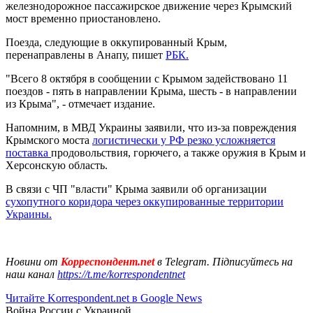
железнодорожное пассажирское движение через Крымский
мост временно приостановлено.
Поезда, следующие в оккупированный Крым,
перенаправлены в Анапу, пишет
РБК.
"Всего 8 октября в сообщении с Крымом задействовано 11
поездов - пять в направлении Крыма, шесть - в направлении
из Крыма", - отмечает издание.
Напомним, в МВД Украины заявили, что из-за повреждения
Крымского моста
логистически у РФ резко усложняется
поставка
продовольствия, горючего, а также оружия в Крым и
Херсонскую область.
В связи с ЧП "власти" Крыма заявили об организации
сухопутного коридора через оккупированные территории
Украины.
Новини от
Корреспондент.net
в Telegram. Підписуйтесь на
наш канал
https://t.me/korrespondentnet
Читайте Korrespondent.net в Google News
Война России с Украиной