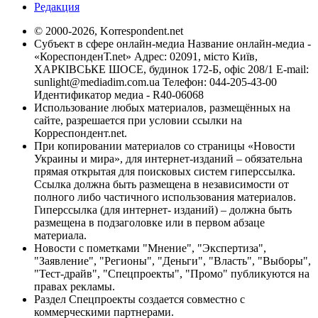
Редакция
© 2000-2026, Korrespondent.net
Субъект в сфере онлайн-медиа Название онлайн-медиа -
«КореспонденТ.net» Адрес: 02091, місто Київ,
ХАРКІВСЬКЕ ШОСЕ, будинок 172-Б, офіс 208/1 E-mail:
sunlight@mediadim.com.ua
Телефон: 044-205-43-00
Идентификатор медиа - R40-06068
Использование любых материалов, размещённых на
сайте, разрешается при условии ссылки на
Корреспондент.net.
При копировании материалов со страницы «Новости
Украины и мира», для интернет-изданий – обязательна
прямая открытая для поисковых систем гиперссылка.
Ссылка должна быть размещена в независимости от
полного либо частичного использования материалов.
Гиперссылка (для интернет- изданий) – должна быть
размещена в подзаголовке или в первом абзаце
материала.
Новости с пометками "Мнение", "Экспертиза",
"Заявление", "Регионы", "Деньги", "Власть", "Выборы",
"Тест-драйв", "Спецпроекты", "Промо" публикуются на
правах рекламы.
Раздел Спецпроекты создается совместно с
коммерческими партнерами.