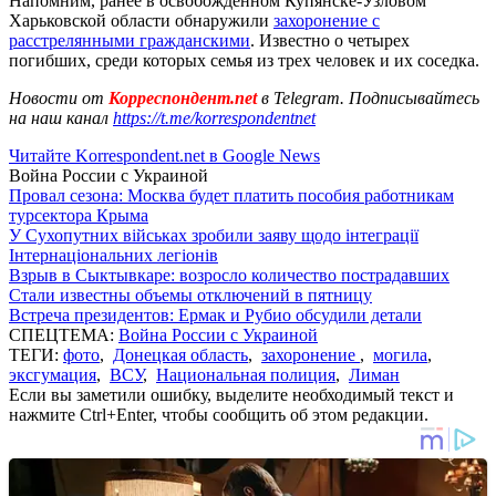
Напомним, ранее в освобожденном Купянске-Узловом
Харьковской области обнаружили
захоронение с
расстрелянными гражданскими
. Известно о четырех
погибших, среди которых семья из трех человек и их соседка.
Новости от
Корреспондент.net
в Telegram. Подписывайтесь
на наш канал
https://t.me/korrespondentnet
Читайте Korrespondent.net в Google News
Война России с Украиной
Провал сезона: Москва будет платить пособия работникам
турсектора Крыма
У Сухопутних військах зробили заяву щодо інтеграції
Інтернаціональних легіонів
Взрыв в Сыктывкаре: возросло количество пострадавших
Стали известны объемы отключений в пятницу
Встреча президентов: Ермак и Рубио обсудили детали
СПЕЦТЕМА:
Война России с Украиной
ТЕГИ:
фото
,
Донецкая область
,
захоронение
,
могила
,
эксгумация
,
ВСУ
,
Национальная полиция
,
Лиман
Если вы заметили ошибку, выделите необходимый текст и
нажмите Ctrl+Enter, чтобы сообщить об этом редакции.