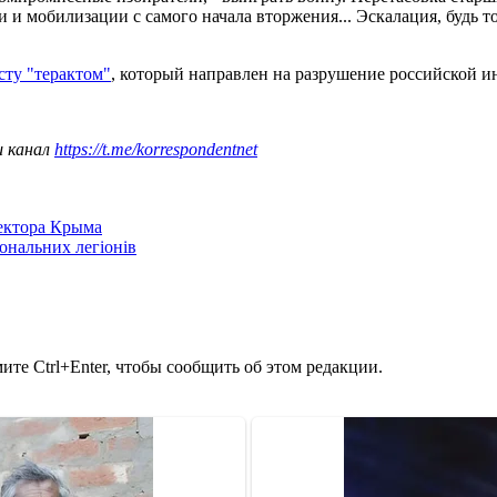
и мобилизации с самого начала вторжения... Эскалация, будь то
сту "терактом"
, который направлен на разрушение российской и
ш канал
https://t.me/korrespondentnet
сектора Крыма
іональних легіонів
те Ctrl+Enter, чтобы сообщить об этом редакции.