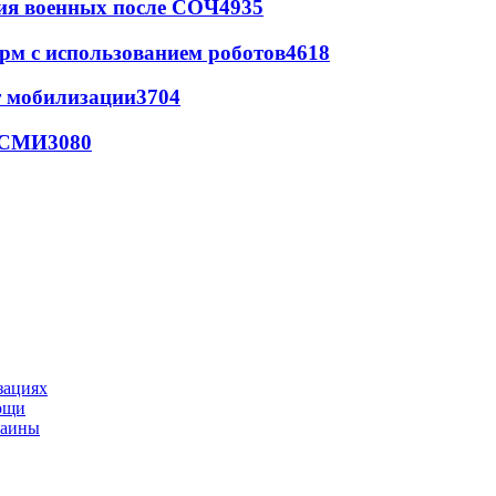
ия военных после СОЧ
4935
рм с использованием роботов
4618
т мобилизации
3704
- СМИ
3080
зациях
мощи
раины