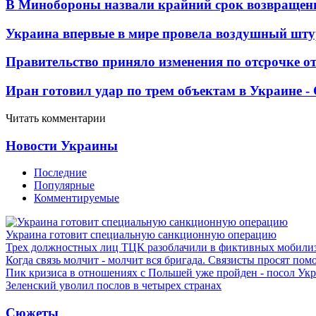
В Минобороны назвали крайний срок возвращен
Украина впервые в мире провела воздушный шту
Правительство приняло изменения по отсрочке о
Иран готовил удар по трем объектам в Украине 
Читать комментарии
Новости Украины
Последние
Популярные
Комментируемые
Украина готовит специальную санкционную операцию
Трех должностных лиц ТЦК разоблачили в фиктивных мобили
Когда связь молчит - молчит вся бригада. Связисты просят по
Пик кризиса в отношениях с Польшей уже пройден - посол Ук
Зеленский уволил послов в четырех странах
Сюжеты