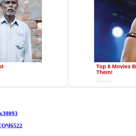
х
30093
 СОЧ
6522