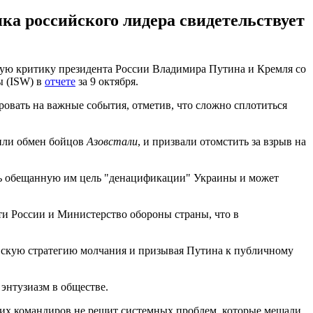
ка российского лидера свидетельствует
ую критику президента России Владимира Путина и Кремля со
ы (ISW) в
отчете
за 9 октября.
овать на важные события, отметив, что сложно сплотиться
ли обмен бойцов
Азовстали
, и призвали отомстить за взрыв на
ить обещанную им цель "денацификации" Украины и может
ти России и Министерство обороны страны, что в
евскую стратегию молчания и призывая Путина к публичному
ь энтузиазм в обществе.
рших командиров не решит системных проблем, которые мешали