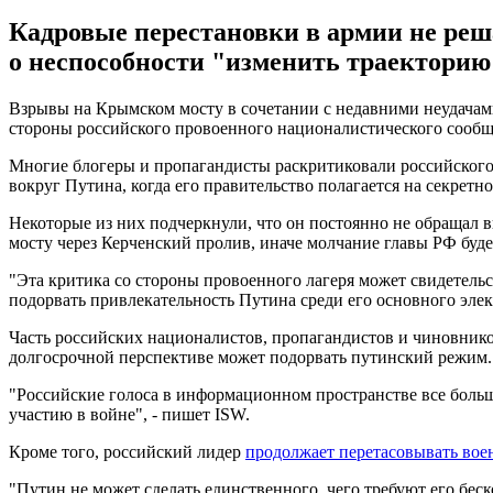
Кадровые перестановки в армии не реш
о неспособности "изменить траекторию
Взрывы на Крымском мосту в сочетании с недавними неудачам
стороны российского провоенного националистического сообщ
Многие блогеры и пропагандисты раскритиковали российского 
вокруг Путина, когда его правительство полагается на секретно
Некоторые из них подчеркнули, что он постоянно не обращал 
мосту через Керченский пролив, иначе молчание главы РФ буде
"Эта критика со стороны провоенного лагеря может свидетел
подорвать привлекательность Путина среди его основного элек
Часть российских националистов, пропагандистов и чиновник
долгосрочной перспективе может подорвать путинский режим.
"Российские голоса в информационном пространстве все больш
участию в войне", - пишет ISW.
Кроме того, российский лидер
продолжает перетасовывать вое
"Путин не может сделать единственного, чего требуют его бе