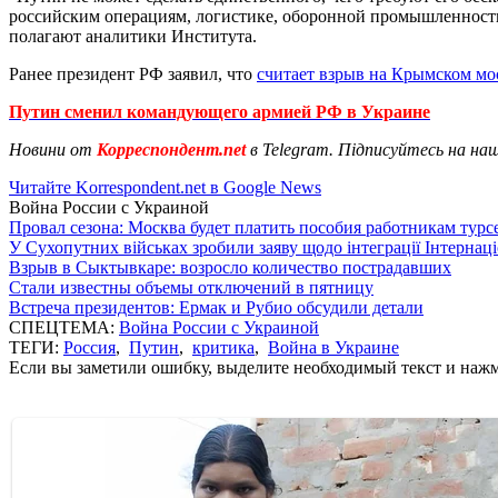
российским операциям, логистике, оборонной промышленности 
полагают аналитики Института.
Ранее президент РФ заявил, что
считает взрыв на Крымском мо
Путин сменил командующего армией РФ в Украине
Новини от
Корреспондент.net
в Telegram. Підписуйтесь на на
Читайте Korrespondent.net в Google News
Война России с Украиной
Провал сезона: Москва будет платить пособия работникам тур
У Сухопутних військах зробили заяву щодо інтеграції Інтернац
Взрыв в Сыктывкаре: возросло количество пострадавших
Стали известны объемы отключений в пятницу
Встреча президентов: Ермак и Рубио обсудили детали
СПЕЦТЕМА:
Война России с Украиной
ТЕГИ:
Россия
,
Путин
,
критика
,
Война в Украине
Если вы заметили ошибку, выделите необходимый текст и нажми