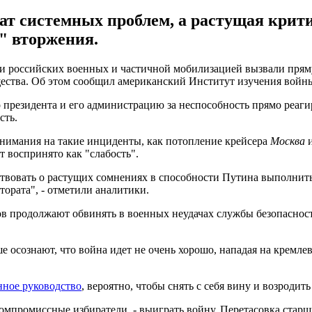
ат системных проблем, а растущая крити
" вторжения.
и российских военных и частичной мобилизацией вызвали прям
ества. Об этом сообщил американский Институт изучения войн
президента и его администрацию за неспособность прямо реагир
сть.
внимания на такие инциденты, как потопление крейсера
Москва
и
т воспринято как "слабость".
ьствовать о растущих сомнениях в способности Путина выполн
тората", - отметили аналитики.
ов продолжают обвинять в военных неудачах службы безопаснос
е осознают, что война идет не очень хорошо, нападая на кремл
нное руководство
, вероятно, чтобы снять с себя вину и возродит
скомпромиссные избиратели, - выиграть войну. Перетасовка ста