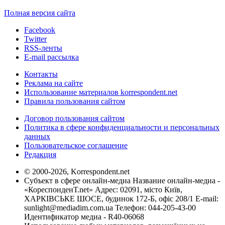
Полная версия сайта
Facebook
Twitter
RSS-ленты
E-mail рассылка
Контакты
Реклама на сайте
Использование материалов korrespondent.net
Правила пользования сайтом
Договор пользования сайтом
Политика в сфере конфиденциальности и персональных
данных
Пользовательское соглашение
Редакция
© 2000-2026, Korrespondent.net
Субъект в сфере онлайн-медиа Название онлайн-медиа -
«КореспонденТ.net» Адрес: 02091, місто Київ,
ХАРКІВСЬКЕ ШОСЕ, будинок 172-Б, офіс 208/1 E-mail:
sunlight@mediadim.com.ua
Телефон: 044-205-43-00
Идентификатор медиа - R40-06068