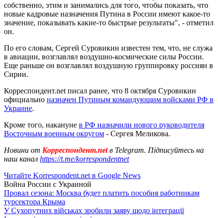
собственно, этим и занимались для того, чтобы показать, что
новые кадровые назначения Путина в России имеют какое-то
значение, показывать какие-то быстрые результаты", - отметил
он.
По его словам, Сергей Суровикин известен тем, что, не служа
в авиации, возглавлял воздушно-космические силы России.
Еще раньше он возглавлял воздушную группировку россиян в
Сирии.
Корреспондент.net писал ранее, что 8 октября Суровикин
официально
назначен Путиным командующим войсками РФ в
Украине
.
Кроме того, накануне
в РФ назначили нового руководителя
Восточным военным округом
- Сергея Меликова.
Новини от
Корреспондент.net
в Telegram. Підписуйтесь на
наш канал
https://t.me/korrespondentnet
Читайте Korrespondent.net в Google News
Война России с Украиной
Провал сезона: Москва будет платить пособия работникам
турсектора Крыма
У Сухопутних військах зробили заяву щодо інтеграції