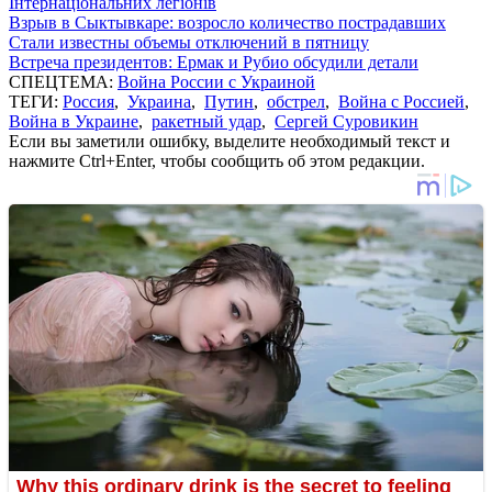
Інтернаціональних легіонів
Взрыв в Сыктывкаре: возросло количество пострадавших
Стали известны объемы отключений в пятницу
Встреча президентов: Ермак и Рубио обсудили детали
СПЕЦТЕМА:
Война России с Украиной
ТЕГИ:
Россия
,
Украина
,
Путин
,
обстрел
,
Война с Россией
,
Война в Украине
,
ракетный удар
,
Сергей Суровикин
Если вы заметили ошибку, выделите необходимый текст и
нажмите Ctrl+Enter, чтобы сообщить об этом редакции.