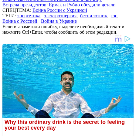
Встреча президентов: Ермак и Рубио обсудили детали
СПЕЦТЕМА:
Война России с Украиной
ТЕГИ:
энергетика
,
электроэнергия
,
беспилотник
,
тэс
,
Война с Россией
,
Война в Украине
Если вы заметили ошибку, выделите необходимый текст и
нажмите Ctrl+Enter, чтобы сообщить об этом редакции.