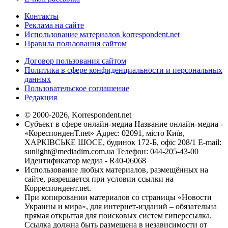
Контакты
Реклама на сайте
Использование материалов korrespondent.net
Правила пользования сайтом
Договор пользования сайтом
Политика в сфере конфиденциальности и персональных
данных
Пользовательское соглашение
Редакция
© 2000-2026, Korrespondent.net
Субъект в сфере онлайн-медиа Название онлайн-медиа -
«КореспонденТ.net» Адрес: 02091, місто Київ,
ХАРКІВСЬКЕ ШОСЕ, будинок 172-Б, офіс 208/1 E-mail:
sunlight@mediadim.com.ua
Телефон: 044-205-43-00
Идентификатор медиа - R40-06068
Использование любых материалов, размещённых на
сайте, разрешается при условии ссылки на
Корреспондент.net.
При копировании материалов со страницы «Новости
Украины и мира», для интернет-изданий – обязательна
прямая открытая для поисковых систем гиперссылка.
Ссылка должна быть размещена в независимости от