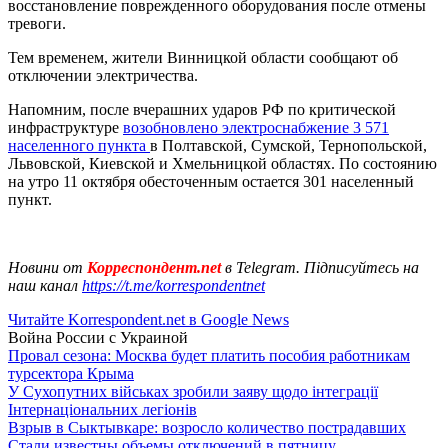
восстановление поврежденного оборудования после отмены
тревоги.
Тем временем, жители Винницкой области сообщают об
отключении электричества.
Напомним, после вчерашних ударов РФ по критической
инфраструктуре
возобновлено электроснабжение 3 571
населенного пункта
в Полтавской, Сумской, Тернопольской,
Львовской, Киевской и Хмельницкой областях. По состоянию
на утро 11 октября обесточенным остается 301 населенный
пункт.
Новини от
Корреспондент.net
в Telegram. Підписуйтесь на
наш канал
https://t.me/korrespondentnet
Читайте Korrespondent.net в Google News
Война России с Украиной
Провал сезона: Москва будет платить пособия работникам
турсектора Крыма
У Сухопутних військах зробили заяву щодо інтеграції
Інтернаціональних легіонів
Взрыв в Сыктывкаре: возросло количество пострадавших
Стали известны объемы отключений в пятницу