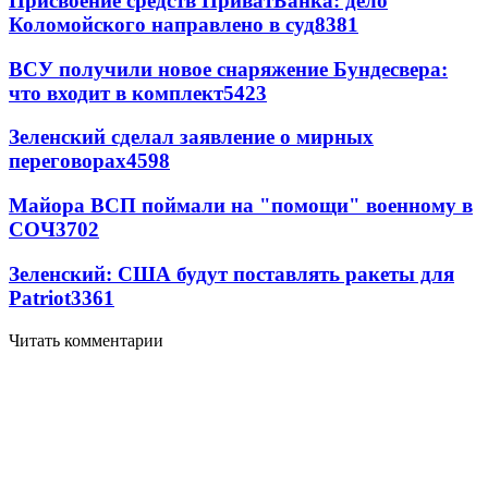
Присвоение средств ПриватБанка: дело
Коломойского направлено в суд
8381
ВСУ получили новое снаряжение Бундесвера:
что входит в комплект
5423
Зеленский сделал заявление о мирных
переговорах
4598
Майора ВСП поймали на "помощи" военному в
СОЧ
3702
Зеленский: США будут поставлять ракеты для
Patriot
3361
Читать комментарии