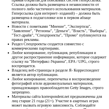
прямая открытая для поисковых систем гиперссылка.
Ссылка должна быть размещена в независимости от
полного либо частичного использования материалов.
Гиперссылка (для интернет- изданий) – должна быть
размещена в подзаголовке или в первом абзаце
материала.
Новости с пометками "Мнение", "Экспертиза",
"Заявление", "Регионы", "Деньги", "Власть", "Выборы",
"Тест-драйв", "Спецпроекты", "Промо" публикуются на
правах рекламы.
Раздел Спецпроекты создается совместно с
коммерческими партнерами.
Любое копирование, публикация, републикация и
другое распространение информации, которое содержит
ссылку на "Интерфакс-Украина", EPA / UPG, строго
воспрещается.
Владелец веб-страницы в разделе Я- Корреспондент
является автор публикации.
Любое копирование, перепечатка и воспроизведение
фотографий и/или аудиовизуальных материалов,
принадлежащих правообладателю Getty Images, строго
запрещено.
Материалы сайта korrespondent.net предназначены для
лиц старше 21 года (21+). Участие в азартных играх
может вызвать игровую зависимость. Соблюдайте