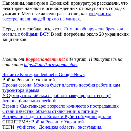
Напомним, накануне в Донецкой прокуратуре рассказали, что
некоторые находки в освобожденных от оккупантов городах
ужасают. Местные жители рассказали, как
оккупанты
расстреливали людей прямо на улицах
.
Перед этим сообщалось, что
в Лимане обнаружена братская
могила с бойцами ВСУ
. В ней погребены около 20 украинских
защитников.
Новини от
Корреспондент.net
в Telegram. Підписуйтесь на
наш канал
https://t.me/korrespondentnet
Читайте Korrespondent.net в Google News
Война России с Украиной
Провал сезона: Москва будет платить пособия работникам
турсектора Крыма
У Сухопутних військах зробили заяву щодо інтеграції
Інтернаціональних легіонів
Взрыв в Сыктывкаре: возросло количество пострадавших
Стали известны объемы отключений в пятницу
Встреча президентов: Ермак и Рубио обсудили детали
СПЕЦТЕМА:
Война России с Украиной
ТЕГИ:
убийство
,
Донецкая область
,
эксгумация
,