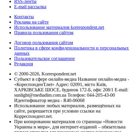
RSS-ленты
E-mail рассылка
Контакты
Реклама на сайте
Использование материалов korrespondent.net
Правила пользования сайтом
Договор пользования сайтом
Политика в сфере конфиденциальности и персональных
данных
Пользовательское соглашение
Редакция
© 2000-2026, Korrespondent.net
Субъект в сфере онлайн-медиа Название онлайн-медиа -
«КореспонденТ.net» Адрес: 02091, місто Київ,
ХАРКІВСЬКЕ ШОСЕ, будинок 172-Б, офіс 208/1 E-mail:
sunlight@mediadim.com.ua
Телефон: 044-205-43-00
Идентификатор медиа - R40-06068
Использование любых материалов, размещённых на
сайте, разрешается при условии ссылки на
Корреспондент.net.
При копировании материалов со страницы «Новости
Украины и мира», для интернет-изданий – обязательна