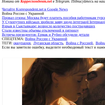
Новини от
Корреспондент.net
в Telegram. Підписуйтесь на на
Читайте Korrespondent.net в Google News
Война России с Украиной
Провал сезона: Москва будет платить пособия работникам тур
У Сухопутних військах зробили заяву щодо інтеграції Інтернац
Взрыв в Сыктывкаре: возросло количество пострадавших
Стали известны объемы отключений в пятницу
Встреча президентов: Ермак и Рубио обсудили детали
СПЕЦТЕМА:
Война России с Украиной
ТЕГИ:
оккупация
,
Луганская область
,
Война с Россией
,
Война
Если вы заметили ошибку, выделите необходимый текст и нажми