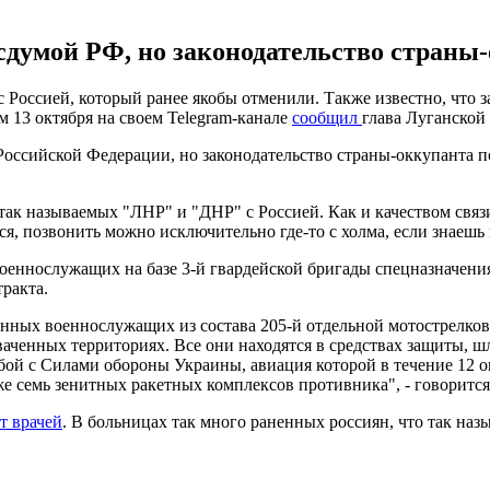
думой РФ, но законодательство страны-о
с Россией, который ранее якобы отменили. Также известно, что
 13 октября на своем Telegram-канале
сообщил
глава Луганской
Российской Федерации, но законодательство страны-оккупанта 
ак называемых "ЛНР" и "ДНР" с Россией. Как и качеством связи
ся, позвонить можно исключительно где-то с холма, если знаешь 
оеннослужащих на базе 3-й гвардейской бригады спецназначени
ракта.
анных военнослужащих из состава 205-й отдельной мотострелко
ваченных территориях. Все они находятся в средствах защиты, 
ой с Силами обороны Украины, авиация которой в течение 12 ок
е семь зенитных ракетных комплексов противника", - говорится
ет врачей
. В больницах так много раненных россиян, что так наз