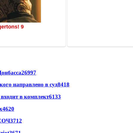
Донбасса
26997
кого направлено в суд
8418
 входит в комплект
6133
х
4620
 СОЧ
3712
riot
3671