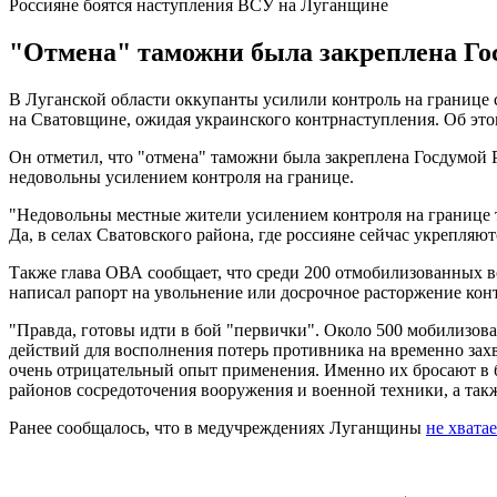
Россияне боятся наступления ВСУ на Луганщине
"Отмена" таможни была закреплена Гос
В Луганской области оккупанты усилили контроль на границе 
на Сватовщине, ожидая украинского контрнаступления. Об этом
Он отметил, что "отмена" таможни была закреплена Госдумой 
недовольны усилением контроля на границе.
"Недовольны местные жители усилением контроля на границе т
Да, в селах Сватовского района, где россияне сейчас укрепляют
Также глава ОВА сообщает, что среди 200 отмобилизованных в
написал рапорт на увольнение или досрочное расторжение конт
"Правда, готовы идти в бой "первички". Около 500 мобилизов
действий для восполнения потерь противника на временно зах
очень отрицательный опыт применения. Именно их бросают в б
районов сосредоточения вооружения и военной техники, а такж
Ранее сообщалось, что в медучреждениях Луганщины
не хвата