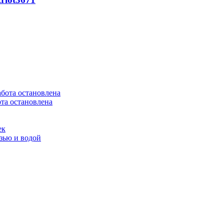
та остановлена
ек
язью и водой