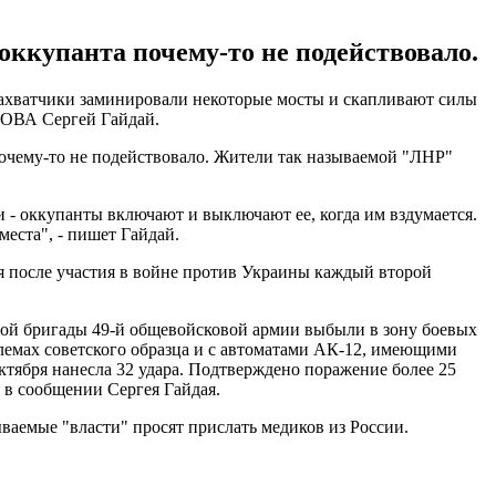
ккупанта почему-то не подействовало.
 захватчики заминировали некоторые мосты и скапливают силы
 ОВА Сергей Гайдай.
почему-то не подействовало. Жители так называемой "ЛНР"
 - оккупанты включают и выключают ее, когда им вздумается.
места", - пишет Гайдай.
я после участия в войне против Украины каждый второй
вой бригады 49-й общевойсковой армии выбыли в зону боевых
шлемах советского образца и с автоматами АК-12, имеющими
тября нанесла 32 удара. Подтверждено поражение более 25
 в сообщении Сергея Гайдая.
ываемые "власти" просят прислать медиков из России.