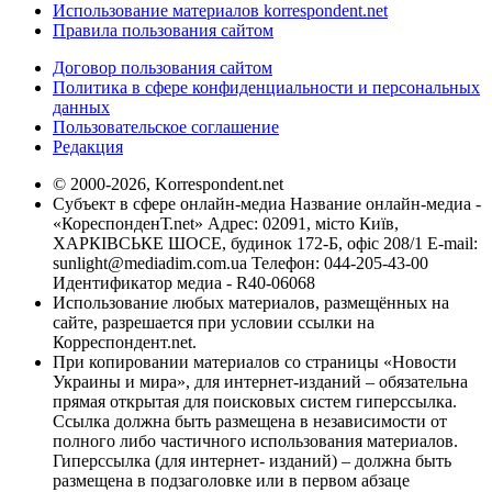
Использование материалов korrespondent.net
Правила пользования сайтом
Договор пользования сайтом
Политика в сфере конфиденциальности и персональных
данных
Пользовательское соглашение
Редакция
© 2000-2026, Korrespondent.net
Субъект в сфере онлайн-медиа Название онлайн-медиа -
«КореспонденТ.net» Адрес: 02091, місто Київ,
ХАРКІВСЬКЕ ШОСЕ, будинок 172-Б, офіс 208/1 E-mail:
sunlight@mediadim.com.ua
Телефон: 044-205-43-00
Идентификатор медиа - R40-06068
Использование любых материалов, размещённых на
сайте, разрешается при условии ссылки на
Корреспондент.net.
При копировании материалов со страницы «Новости
Украины и мира», для интернет-изданий – обязательна
прямая открытая для поисковых систем гиперссылка.
Ссылка должна быть размещена в независимости от
полного либо частичного использования материалов.
Гиперссылка (для интернет- изданий) – должна быть
размещена в подзаголовке или в первом абзаце