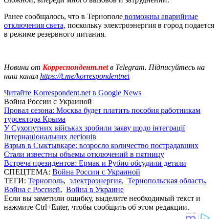
Ранее сообщалось, что в Тернополе
возможны аварийные
отключения света,
поскольку электроэнергия в город подается
в режиме резервного питания.
Новини от
Корреспондент.net
в Telegram. Підписуйтесь на
наш канал
https://t.me/korrespondentnet
Читайте Korrespondent.net в Google News
Война России с Украиной
Провал сезона: Москва будет платить пособия работникам
турсектора Крыма
У Сухопутних військах зробили заяву щодо інтеграції
Інтернаціональних легіонів
Взрыв в Сыктывкаре: возросло количество пострадавших
Стали известны объемы отключений в пятницу
Встреча президентов: Ермак и Рубио обсудили детали
СПЕЦТЕМА:
Война России с Украиной
ТЕГИ:
Тернополь
,
электроэнергия
,
Тернопольская область
,
Война с Россией
,
Война в Украине
Если вы заметили ошибку, выделите необходимый текст и
нажмите Ctrl+Enter, чтобы сообщить об этом редакции.