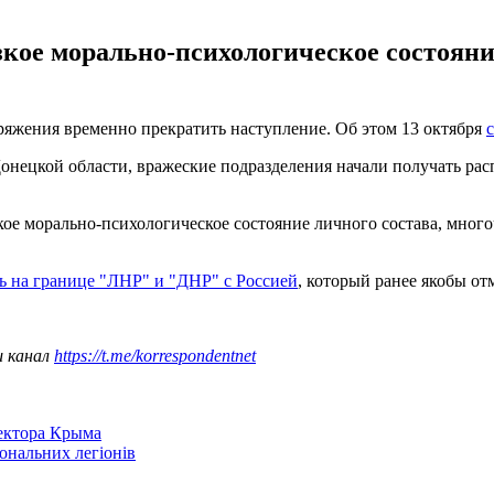
зкое морально-психологическое состоян
ряжения временно прекратить наступление. Об этом 13 октября
Донецкой области, вражеские подразделения начали получать р
зкое морально-психологическое состояние личного состава, мно
ь на границе "ЛНР" и "ДНР" с Россией
, который ранее якобы о
ш канал
https://t.me/korrespondentnet
сектора Крыма
іональних легіонів