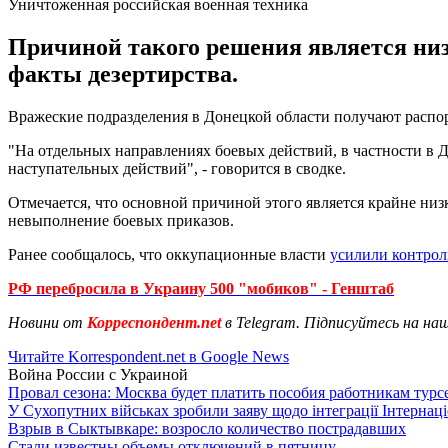
Уничтоженная российская военная техника
Причиной такого решения является ни
факты дезертирства.
Вражеские подразделения в Донецкой области получают распо
"На отдельных направлениях боевых действий, в частности в 
наступательных действий", - говорится в сводке.
Отмечается, что основной причиной этого является крайне ни
невыполнение боевых приказов.
Ранее сообщалось, что оккупационные власти
усилили контрол
РФ перебросила в Украину 500 "мобиков" - Генштаб
Новини от
Корреспондент.net
в Telegram. Підписуйтесь на на
Читайте Korrespondent.net в Google News
Война России с Украиной
Провал сезона: Москва будет платить пособия работникам тур
У Сухопутних військах зробили заяву щодо інтеграції Інтернац
Взрыв в Сыктывкаре: возросло количество пострадавших
Стали известны объемы отключений в пятницу