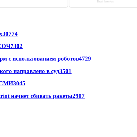
х
30774
 СОЧ
7302
рм с использованием роботов
4729
кого направлено в суд
3501
- СМИ
3045
triot начнет сбивать ракеты
2907