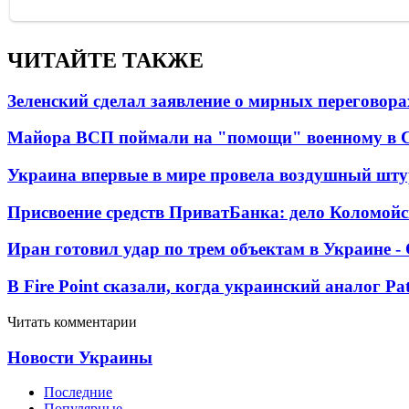
ЧИТАЙТЕ ТАКЖЕ
Зеленский сделал заявление о мирных переговора
Майора ВСП поймали на "помощи" военному в
Украина впервые в мире провела воздушный шту
Присвоение средств ПриватБанка: дело Коломойс
Иран готовил удар по трем объектам в Украине 
В Fire Point сказали, когда украинский аналог Pa
Читать комментарии
Новости Украины
Последние
Популярные