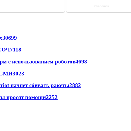
х
30699
 СОЧ
7118
рм с использованием роботов
4698
- СМИ
3023
triot начнет сбивать ракеты
2882
сты просят помощи
2252