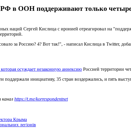
о РФ в ООН поддерживают только четыре
ных наций Сергей Кислица с иронией отреагировал на "поддер
территорий.
овало за Россию? 4? Вот так!", - написал Кислица в Twitter, доб
 которая осуждает незаконную аннексию
Россией территории че
леи поддержали инициативу, 35 стран воздержались, и пять выст
ш канал
https://t.me/korrespondentnet
сектора Крыма
іональних легіонів