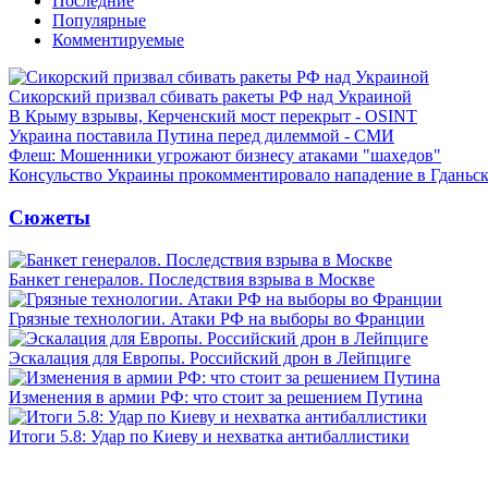
Последние
Популярные
Комментируемые
Сикорский призвал сбивать ракеты РФ над Украиной
В Крыму взрывы, Керченский мост перекрыт - OSINT
Украина поставила Путина перед дилеммой - СМИ
Флеш: Мошенники угрожают бизнесу атаками "шахедов"
Консульство Украины прокомментировало нападение в Гданьс
Сюжеты
Банкет генералов. Последствия взрыва в Москве
Грязные технологии. Атаки РФ на выборы во Франции
Эскалация для Европы. Российский дрон в Лейпциге
Изменения в армии РФ: что стоит за решением Путина
Итоги 5.8: Удар по Киеву и нехватка антибаллистики