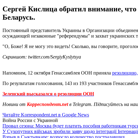
Сергей Кислица обратил внимание, чт
Беларусь.
Постоянный представитель Украины в Организации объединен
осуждающей незаконные "референдумы" и захват украинских 
"О, Боже! Я не могу это видеть! Сколько, вы говорите, проголос
Скриншот: twitter.com/SergiyKyslytsya
Напомним, 12 октября Генассамблея ООН приняла
резолюцию,
По результатам голосования, 143 из 193 участников Генассамб
Зеленский высказался о резолюции ООН
Новини от
Корреспондент.net
в Telegram. Підписуйтесь на на
Читайте Korrespondent.net в Google News
Война России с Украиной
Провал сезона: Москва будет платить пособия работникам тур
У Сухопутних військах зробили заяву щодо інтеграції Інтернац
Взрыв в Сыктывкаре: возросло количество пострадавших