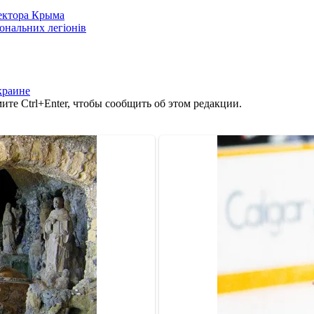
сектора Крыма
іональних легіонів
краине
те Ctrl+Enter, чтобы сообщить об этом редакции.