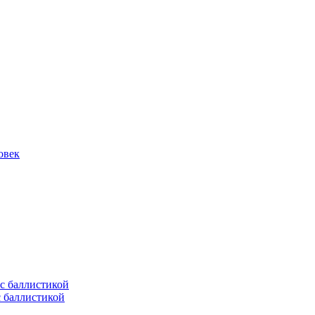
овек
с баллистикой