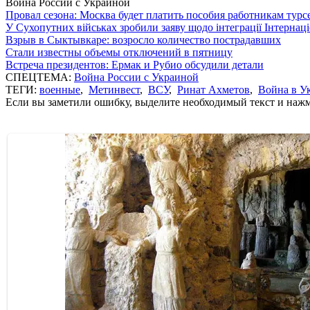
Война России с Украиной
Провал сезона: Москва будет платить пособия работникам тур
У Сухопутних військах зробили заяву щодо інтеграції Інтернац
Взрыв в Сыктывкаре: возросло количество пострадавших
Стали известны объемы отключений в пятницу
Встреча президентов: Ермак и Рубио обсудили детали
СПЕЦТЕМА:
Война России с Украиной
ТЕГИ:
военные
,
Метинвест
,
ВСУ
,
Ринат Ахметов
,
Война в У
Если вы заметили ошибку, выделите необходимый текст и нажми