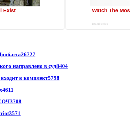
Донбасса
26727
кого направлено в суд
8404
 входит в комплект
5798
х
4611
 СОЧ
3708
riot
3571