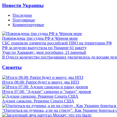
Новости Украины
Последние
Популярные
Комментируемые
Повреждены три судна РФ в Чёрном море
СБС поразили элементы российской ПВО на территории РФ
РФ за неделю выпустила по Украине 61 ракету
Удар по Харькову: двое погибших, 21 раненый
В Одессе количество пострадавших увеличилось до восьми чел
Сюжеты
Итоги 08.08: Patriot будет и минус два НПЗ
Итоги 07.08: "Адские" санкции и "парад" дронов
Адские санкции. Решение Сената США
"Охотиться на лучника, а не на стрелу". Как Украине бороться 